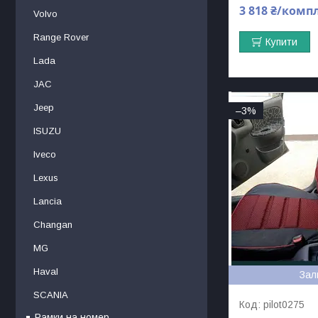
3 818 ₴/комп
Volvo
Range Rover
Купити
Lada
JAC
Jeep
–3%
ISUZU
Iveco
Lexus
Lancia
Changan
MG
Haval
Зал
SCANIA
pilot0275
Рамки на номер