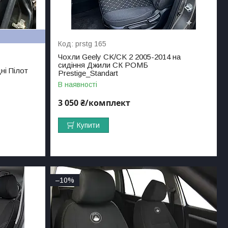
prstg 165
Чохли Geely CK/CK 2 2005-2014 на
сидіння Джили СК РОМБ
ні Пілот
Prestige_Standart
В наявності
3 050 ₴/комплект
Купити
–10%