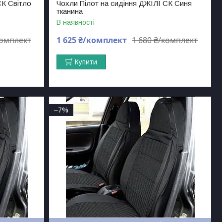
СК Світло
Чохли Пілот на сидіння ДЖІЛІ СК Синя
тканина
В наявності
комплект
1 625 ₴/комплект
1 680 ₴/комплект
Купити
–7%