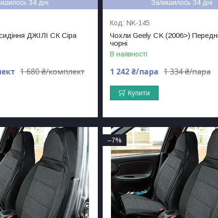
ишилось 34 дні
Залишилось 34 дні
NK-145
 сидіння ДЖІЛІ СК Сіра
Чохли Geely CK (2006>) Передні
чорні
В наявності
лект
1 680 ₴/комплект
1 242 ₴/пара
1 334 ₴/пара
Купити
–7%