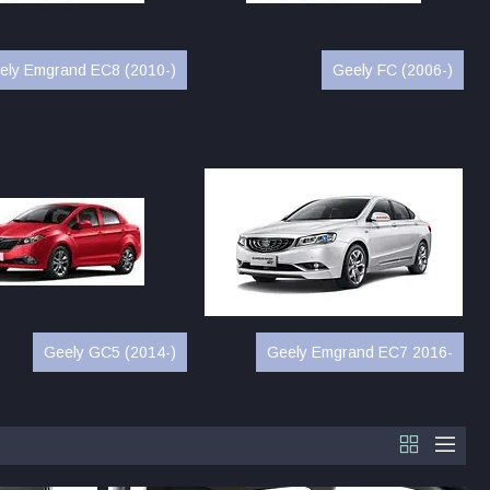
ely Emgrand EC8 (2010-)
Geely FC (2006-)
Geely GC5 (2014-)
Geely Emgrand EC7 2016-