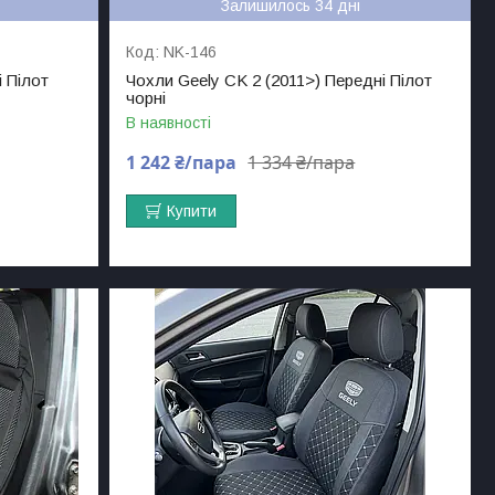
Залишилось 34 дні
NK-146
 Пілот
Чохли Geely CK 2 (2011>) Передні Пілот
чорні
В наявності
1 242 ₴/пара
1 334 ₴/пара
Купити