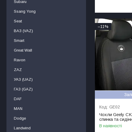
Subaru
Ssang Yong
Seat
–11%
ВАЗ (VAZ)
Smart
Great Wall
Ravon
ZAZ
УАЗ (UAZ)
ГАЗ (GAZ)
Зал
DAF
GE02
MAN
Чохли Geely CK 
Dodge
спинка та сидінн
В наявності
Landwind