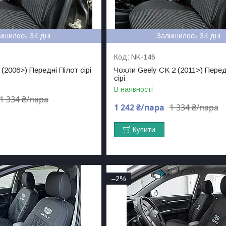
ишилось 34 дні
Залишилось 34 дні
NK-146
(2006>) Передні Пілот сірі
Чохли Geely CK 2 (2011>) Перед
сірі
В наявності
1 334 ₴/пара
1 242 ₴/пара
1 334 ₴/пара
Купити
–2%