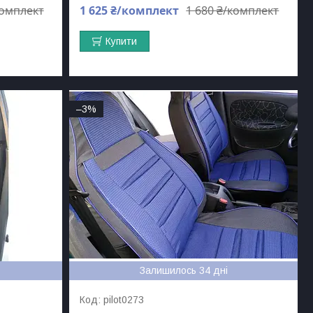
комплект
1 625 ₴/комплект
1 680 ₴/комплект
Купити
–3%
Залишилось 34 дні
pilot0273