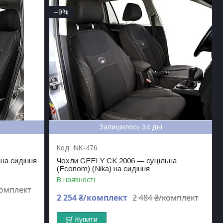
–9%
Залишилось 34 дні
NK-476
 на сидіння
Чохли GEELY CK 2006 — суцільна
(Econom) (Nika) на сидіння
В наявності
комплект
2 254 ₴/комплект
2 484 ₴/комплект
Купити