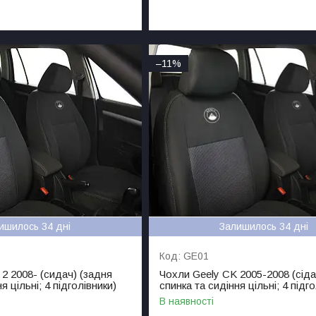
–11%
ишилось 34 дні
Залишилось 34 дні
GE01
2 2008- (сидач) (задня
Чохли Geely CK 2005-2008 (сіда
я цільні; 4 підголівники)
спинка та сидіння цільні; 4 підго
В наявності