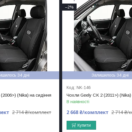
–2%
ишилось 34 дні
Залишилось 34 дні
NK-146
(2006>) (Nika) на сидіння
Чохли Geely CK 2 (2011>) (Nika)
В наявності
лект
2 714 ₴/комплект
2 668 ₴/комплект
2 714 ₴/
Купити