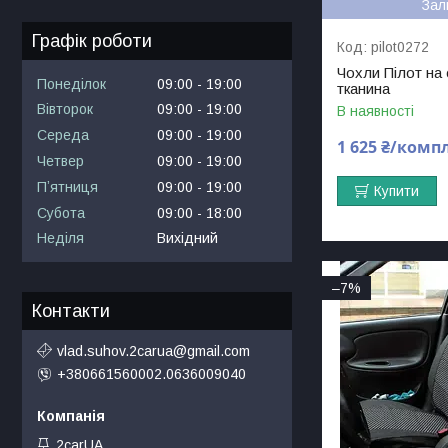
Зал
Графік роботи
pilot0272
Чохли Пілот на
Понеділок
09:00
19:00
тканина
Вівторок
09:00
19:00
В наявності
Середа
09:00
19:00
1 625 ₴/комп
Четвер
09:00
19:00
Пʼятниця
09:00
19:00
Купити
Субота
09:00
18:00
Неділя
Вихідний
–7%
Контакти
vlad.suhov.2carua@gmail.com
+380661560002.0636009040
2carUA