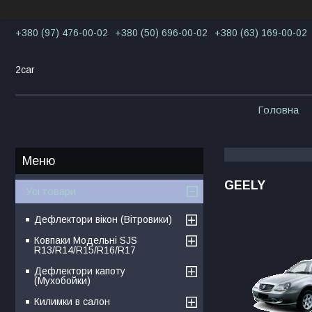
+380 (97) 476-00-02
+380 (50) 696-00-02
+380 (63) 169-00-02
2car
Головна
GEELY
Усі товари
Дефлектори вікон (Вітровики)
Ковпаки Модельні SJS
R13/R14/R15/R16/R17
Дефлектори капоту
(Мухобойки)
Килимки в салон