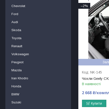
–2%
Chevrolet
Ford
Audi
Skoda
Toyota
Renault
Volkswagen
Зал
Peugeot
Mazda
NK-145
Iran Khodro
Чохли Geely CK 
В наявності
Honda
2 668 ₴/комп
BMW
Suzuki
Купити