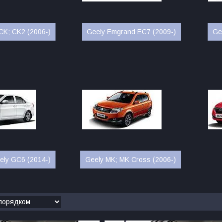
CK; CK2 (2006-)
Geely Emgrand EC7 (2009-)
Ge
ely GC6 (2014-)
Geely MK; MK Cross (2006-)