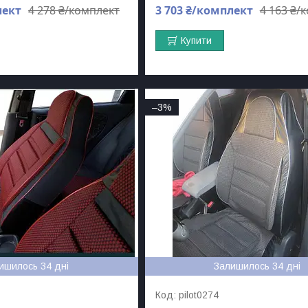
лект
4 278 ₴/комплект
3 703 ₴/комплект
4 163 ₴/
Купити
–3%
ишилось 34 дні
Залишилось 34 дні
pilot0274