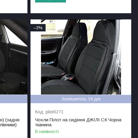
–3%
Залишилось 34 дні
pilot0271
н) (задня
Чохли Пілот на сидіння ДЖІЛІ СК Чорна
лівники)
тканина
В наявності