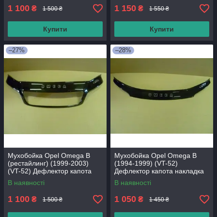
1 100
1 150
₴
₴
1 500 ₴
1 550 ₴
Купити
Купити
–27%
–28%
Мухобойка Opel Omega В
Мухобойка Opel Omega В
(рестайлинг) (1999-2003)
(1994-1999) (VT-52)
(VT-52) Дефлектор капота
Дефлектор капота накладка
накладка
В наявності
В наявності
1 100
1 050
₴
₴
1 500 ₴
1 450 ₴