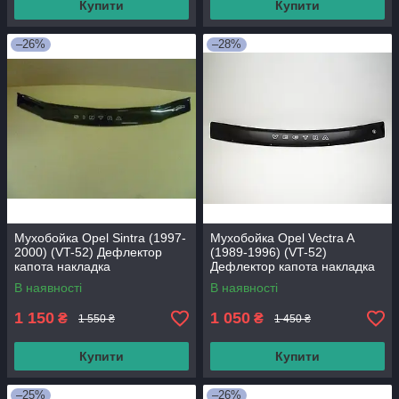
Купити
Купити
–26%
–28%
Мухобойка Opel Sintra (1997-
Мухобойка Opel Vectra A
2000) (VT-52) Дефлектор
(1989-1996) (VT-52)
капота накладка
Дефлектор капота накладка
В наявності
В наявності
1 150
1 050
₴
₴
1 550 ₴
1 450 ₴
Купити
Купити
–25%
–26%