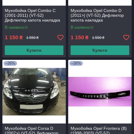
Мухобойка Opel Combo C
Мухобойка Opel Combo D
(2001-2011) (VT-52)
(2011>) (VT-52) Дефлектор
Дефлектор капота накладка
капота накладка
В наявності
В наявності
1 150
1 150
₴
₴
1 550 ₴
1 550 ₴
Купити
Купити
–26%
–26%
Мухобойка Opel Corsa D
Мухобойка Opel Frontera (B)
(2007>) (VT-52) Дефлектор
(1998-2003) (VT-52)