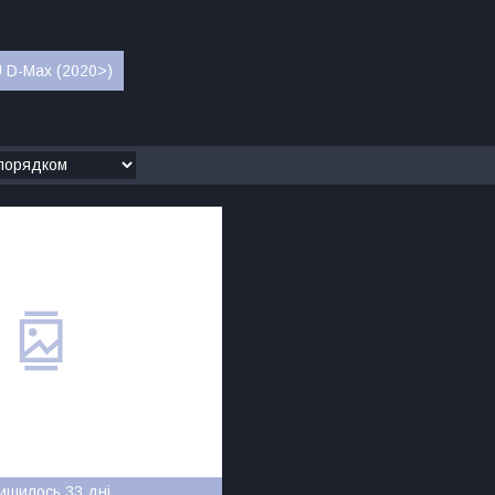
 D-Max (2020>)
ишилось 33 дні