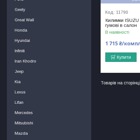
Geely
11790
Great Wall
Килимки ISUZU
гумові в салон
Honda
В наявності
Hyundai
1 715 ₴/комп
Infiniti
Купити
Iran Khodro
Jeep
Kia
Lexus
Lifan
Mercedes
Mitsubishi
Mаzdа