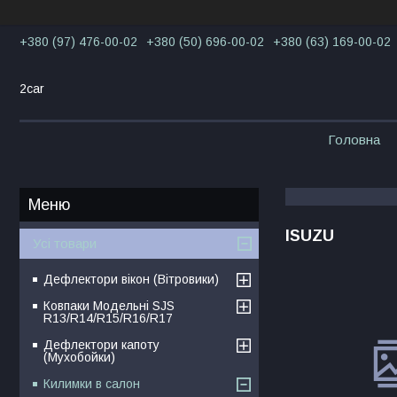
+380 (97) 476-00-02
+380 (50) 696-00-02
+380 (63) 169-00-02
2car
Головна
ISUZU
Усі товари
Дефлектори вікон (Вітровики)
Ковпаки Модельні SJS
R13/R14/R15/R16/R17
Дефлектори капоту
(Мухобойки)
Килимки в салон