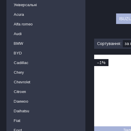
Універсальні
Acura
ISUZU
Alfa romeo
Audi
BMW
BYD
–1%
Cadillac
Chery
Chevrolet
Citroen
Daewoo
Daihatsu
Fiat
Зал
Ford