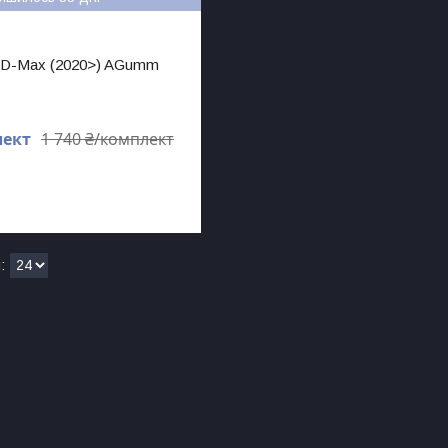
 D-Max (2020>) AGumm
лект
1 740 ₴/комплект