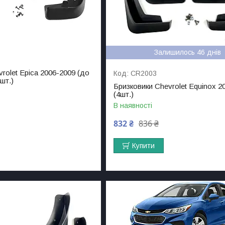
Залишилось 46 днів
rolet Epica 2006-2009 (до
CR2003
шт.)
Бризковики Chevrolet Equinox 2
(4шт.)
В наявності
832 ₴
836 ₴
Купити