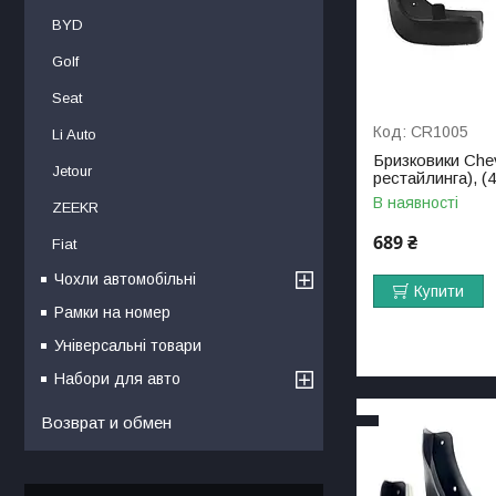
BYD
Golf
Seat
CR1005
Li Auto
Бризковики Chev
Jetour
рестайлинга), (4
В наявності
ZEEKR
689 ₴
Fiat
Чохли автомобільні
Купити
Рамки на номер
Універсальні товари
Набори для авто
Возврат и обмен