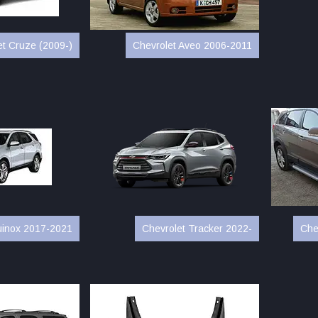
et Cruze (2009-)
Chevrolet Aveo 2006-2011
uinox 2017-2021
Chevrolet Tracker 2022-
Che