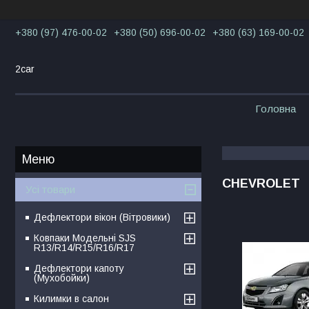
+380 (97) 476-00-02
+380 (50) 696-00-02
+380 (63) 169-00-02
2car
Головна
CHEVROLET
Усі товари
Дефлектори вікон (Вітровики)
Ковпаки Модельні SJS
R13/R14/R15/R16/R17
Дефлектори капоту
(Мухобойки)
Килимки в салон