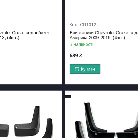
CR1012
rolet Cruze седан/хетч
Бризковики Chevrolet Cruze сед
3, (4шт.)
Америка 2009-2016, (4шт.)
В наявності
689 ₴
Купити