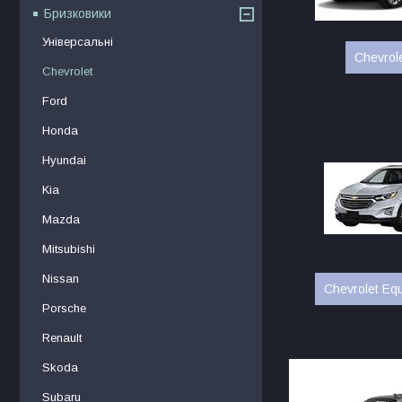
Бризковики
Універсальні
Chevrol
Chevrolet
Ford
Honda
Hyundai
Kia
Mazda
Mitsubishi
Nissan
Chevrolet Eq
Porsche
Renault
Skoda
Subaru