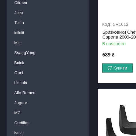
Citroen
Jeep
Tesla
CR1012
Бризковики Chev
Infiniti
Європа 2009-201
Mini
В наявності
SsangYong
689 ₴
Buick
Купити
Opel
Lincoln
Alfa Romeo
Jaguar
MG
Cadillac
Isuzu