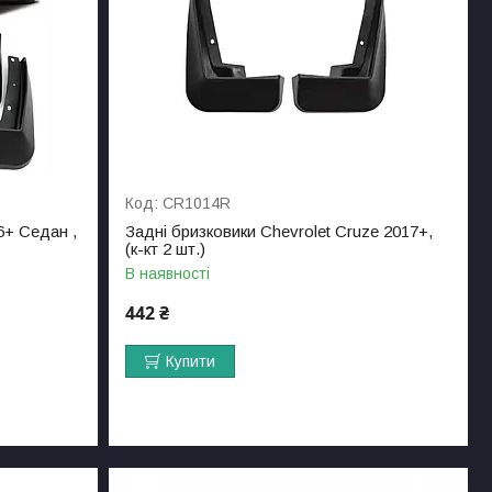
CR1014R
6+ Седан ,
Задні бризковики Chevrolet Cruze 2017+,
(к-кт 2 шт.)
В наявності
442 ₴
Купити