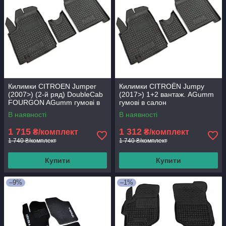
Килимки CITROEN Jumper
Килимки CITROЁN Jumpy
(2007>) (2-й ряд) DoubleCab
(2017>) 1+2 вантаж. AGumm
FOURGON AGumm гумові в
гумові в салон
салон
В наявності
В наявності
1 715
1 312
₴/комплект
₴/комплект
1 740 ₴/комплект
1 740 ₴/комплект
Купити
Купити
–9%
–1%