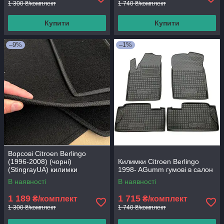
1 300 ₴/комплект
1 740 ₴/комплект
Купити
Купити
–9%
–1%
Ворсові Citroen Berlingo
(1996-2008) (чорні)
Килимки Citroen Berlingo
(StingrayUA) килимки
1998- AGumm гумові в салон
текстильні в салон авто
В наявності
В наявності
1 189
1 715
₴/комплект
₴/комплект
1 300 ₴/комплект
1 740 ₴/комплект