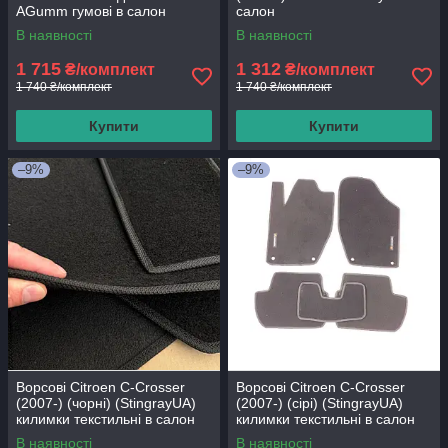
AGumm гумові в салон
салон
В наявності
В наявності
1 715
1 312
₴/комплект
₴/комплект
1 740 ₴/комплект
1 740 ₴/комплект
Купити
Купити
–9%
–9%
Ворсові Citroen C-Crosser
Ворсові Citroen C-Crosser
(2007-) (чорні) (StingrayUA)
(2007-) (сірі) (StingrayUA)
килимки текстильні в салон
килимки текстильні в салон
авто
авто
В наявності
В наявності