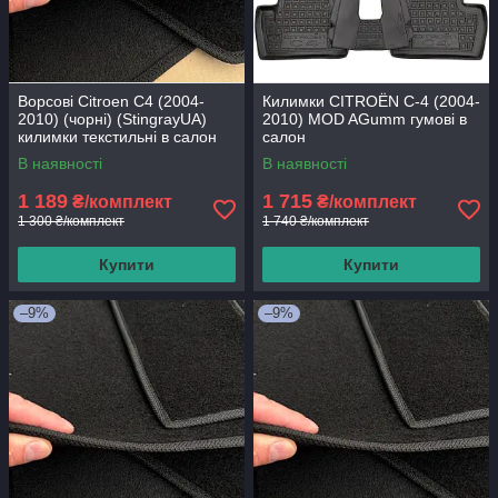
Ворсові Citroen C4 (2004-
Килимки CITROЁN C-4 (2004-
2010) (чорні) (StingrayUA)
2010) MOD AGumm гумові в
килимки текстильні в салон
салон
авто
В наявності
В наявності
1 189
1 715
₴/комплект
₴/комплект
1 300 ₴/комплект
1 740 ₴/комплект
Купити
Купити
–9%
–9%