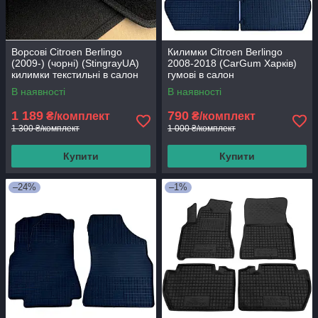
Ворсові Citroen Berlingo
Килимки Citroen Berlingo
(2009-) (чорні) (StingrayUA)
2008-2018 (CarGum Харків)
килимки текстильні в салон
гумові в салон
авто
В наявності
В наявності
1 189
790
₴/комплект
₴/комплект
1 300 ₴/комплект
1 000 ₴/комплект
Купити
Купити
–24%
–1%