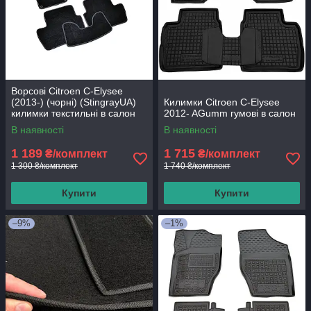
Ворсові Citroen C-Elysee
(2013-) (чорні) (StingrayUA)
Килимки Citroen C-Elysee
килимки текстильні в салон
2012- AGumm гумові в салон
авто
В наявності
В наявності
1 189
1 715
₴/комплект
₴/комплект
1 300 ₴/комплект
1 740 ₴/комплект
Купити
Купити
–9%
–1%