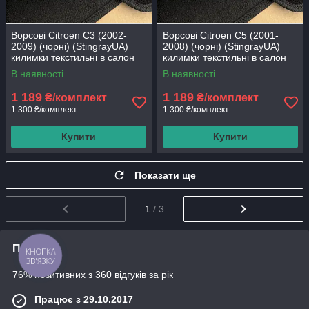
Ворсові Citroen C3 (2002-
Ворсові Citroen C5 (2001-
2009) (чорні) (StingrayUA)
2008) (чорні) (StingrayUA)
килимки текстильні в салон
килимки текстильні в салон
авто
авто
В наявності
В наявності
1 189
1 189
₴/комплект
₴/комплект
1 300 ₴/комплект
1 300 ₴/комплект
Купити
Купити
Показати ще
1
/ 3
Про нас
КНОПКА
ЗВ'ЯЗКУ
76% позитивних з 360 відгуків за рік
Працює з 29.10.2017