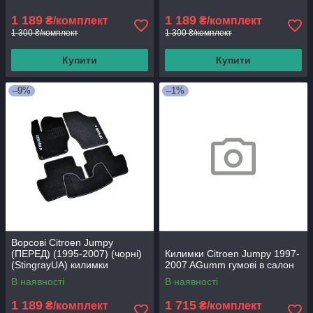
1 189
1 189
₴/комплект
₴/комплект
1 300 ₴/комплект
1 300 ₴/комплект
Купити
Купити
–9%
–1%
Ворсові Citroen Jumpy
(ПЕРЕД) (1995-2007) (чорні)
Килимки Citroen Jumpy 1997-
(StingrayUA) килимки
2007 AGumm гумові в салон
текстильні в салон авто
В наявності
В наявності
1 189
1 715
₴/комплект
₴/комплект