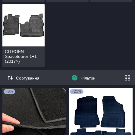
CITROЁN
Spacetourer 1+1
(2017>)
Сортування
0
Фільтри
–9%
–21%