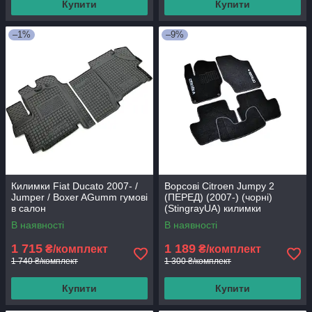
Купити
Купити
–1%
–9%
Килимки Fiat Ducato 2007- /
Ворсові Citroen Jumpy 2
Jumper / Boxer AGumm гумові
(ПЕРЕД) (2007-) (чорні)
в салон
(StingrayUA) килимки
текстильні в салон авто
В наявності
В наявності
1 715
1 189
₴/комплект
₴/комплект
1 740 ₴/комплект
1 300 ₴/комплект
Купити
Купити