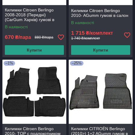
Килимки Citroen Berlingo
Килимки Citroen Berlingo
2008-2018 (Передні)
2010- AGumm гумові в салон
(CarGum Харків) гумові в
В наявності
салон
В наявності
1 715
₴/комплект
670
₴/пара
880 ₴/пара
1 740 ₴/комплект
Купити
Купити
–1%
–25%
Килимки Citroen Berlingo
Килимки CITROЁN Berlingo
2010- TOP с подлокотником
(2010>) 1+2 AGumm гумові в