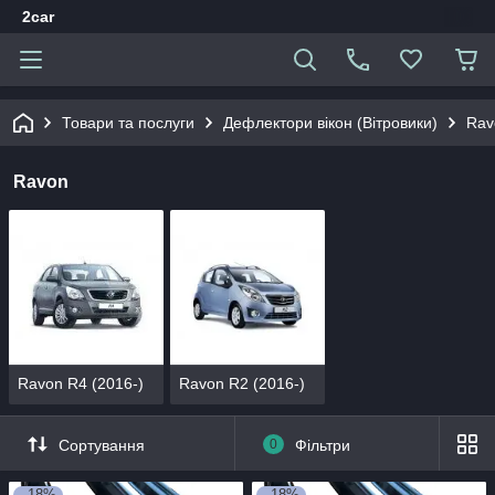
2car
Товари та послуги
Дефлектори вікон (Вітровики)
Rav
Ravon
Ravon R4 (2016-)
Ravon R2 (2016-)
Сортування
0
Фільтри
–18%
–18%