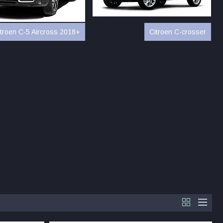
itroen C-5 Aircross 2018+
Citroen C-crosser