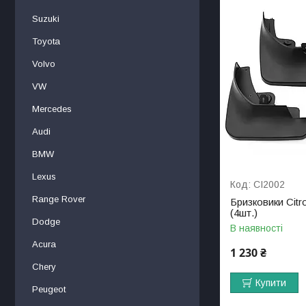
Suzuki
Toyota
Volvo
VW
Mercedes
Audi
BMW
Lexus
CI2002
Range Rover
Бризковики Citr
(4шт.)
Dodge
В наявності
Acura
1 230 ₴
Chery
Купити
Peugeot