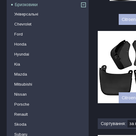
Бризковики
Універсальні
Citroe
Chevrolet
Ford
Honda
Hyundai
Kia
Mazda
Mitsubishi
Nissan
Citroe
Porsche
Renault
Skoda
Subaru