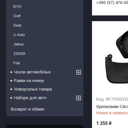
+380 (97) 476-0
BYD
Golf
Seat
Li Auto
Jetour
ZEEKR
Fiat
Чохли автомобільні
Рамки на номер
Універсальні товари
Набори для авто
BCTDS513
Бризковики Citr
Возврат и обмен
Немає в наявнос
1 255 ₴