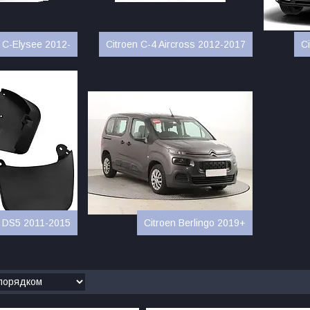
n C-Elysee 2012-
Citroen C-4 Aircross 2012-2017
C
n DS5 2011-2015
Citroen Berlingo 2019+