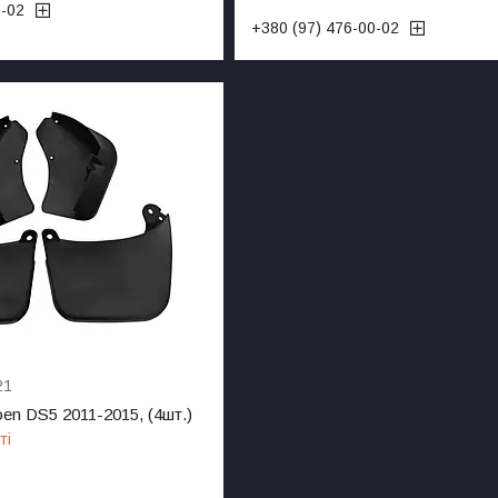
0-02
+380 (97) 476-00-02
21
oen DS5 2011-2015, (4шт.)
ті