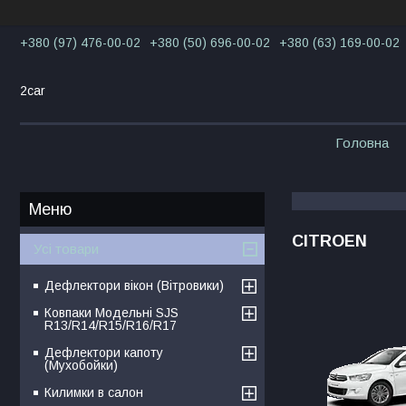
+380 (97) 476-00-02
+380 (50) 696-00-02
+380 (63) 169-00-02
2car
Головна
CITROEN
Усі товари
Дефлектори вікон (Вітровики)
Ковпаки Модельні SJS
R13/R14/R15/R16/R17
Дефлектори капоту
(Мухобойки)
Килимки в салон