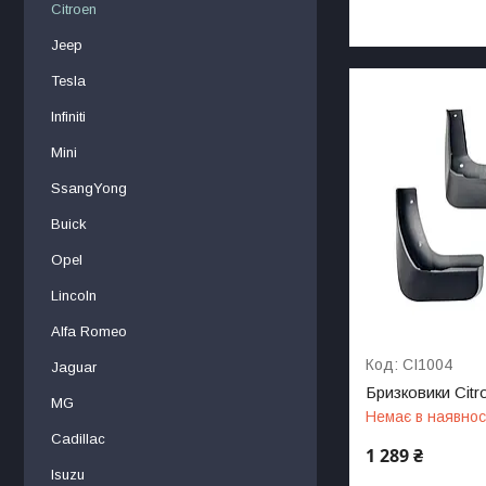
Citroen
Jeep
Tesla
Infiniti
Mini
SsangYong
Buick
Opel
Lincoln
Alfa Romeo
CI1004
Jaguar
Бризковики Citr
MG
Немає в наявнос
Cadillac
1 289 ₴
Isuzu