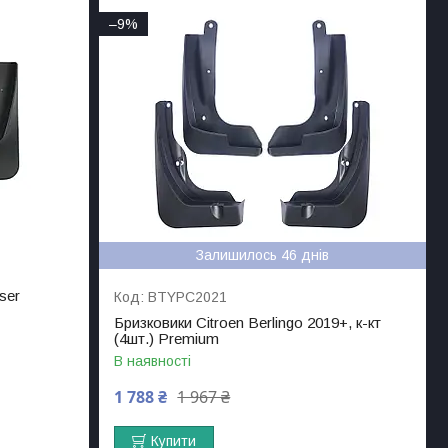
–9%
Залишилось 46 днів
ser
BTYPC2021
Бризковики Citroen Berlingo 2019+, к-кт
(4шт.) Premium
В наявності
1 788 ₴
1 967 ₴
Купити