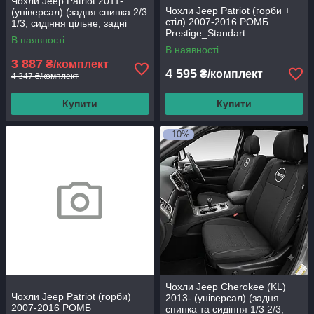
Чохли Jeep Patriot 2011-
Чохли Jeep Patriot (горби +
(універсал) (задня спинка 2/3
стіл) 2007-2016 РОМБ
1/3; сидіння цільне; задні
Prestige_Standart
підголівники "горби"; 2
В наявності
В наявності
3 887
₴/комплект
4 595
₴/комплект
4 347 ₴/комплект
Купити
Купити
–10%
Чохли Jeep Cherokee (KL)
Чохли Jeep Patriot (горби)
2013- (універсал) (задня
2007-2016 РОМБ
спинка та сидіння 1/3 2/3;