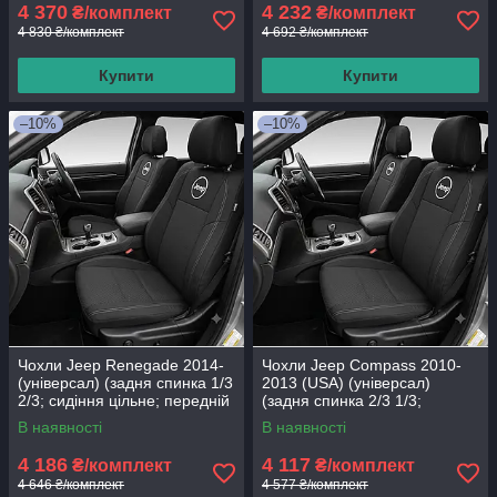
4 370
4 232
₴/комплект
₴/комплект
4 830 ₴/комплект
4 692 ₴/комплект
Купити
Купити
–10%
–10%
Чохли Jeep Renegade 2014-
Чохли Jeep Compass 2010-
(універсал) (задня спинка 1/3
2013 (USA) (універсал)
2/3; сидіння цільне; передній
(задня спинка 2/3 1/3;
підлокітник; 5
сидіння цільне; 2 передні
В наявності
В наявності
підгол; 2
4 186
4 117
₴/комплект
₴/комплект
4 646 ₴/комплект
4 577 ₴/комплект