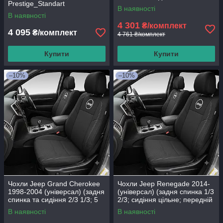
Prestige_Standart
передній і задній підлокітник;
В наявності
5
В наявності
4 301
₴/комплект
4 095
₴/комплект
4 761 ₴/комплект
Купити
Купити
–10%
–10%
Чохли Jeep Grand Cherokee
Чохли Jeep Renegade 2014-
1998-2004 (універсал) (задня
(універсал) (задня спинка 1/3
спинка та сидіння 2/3 1/3; 5
2/3; сидіння цільне; передній
підголівників)
і задній підлокітник; 5
В наявності
В наявності