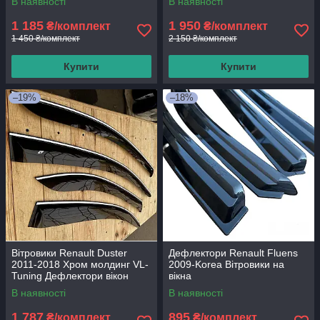
В наявності
В наявності
1 185
1 950
₴/комплект
₴/комплект
1 450 ₴/комплект
2 150 ₴/комплект
Купити
Купити
–19%
–18%
Вітровики Renault Duster
Дефлектори Renault Fluens
2011-2018 Хром молдинг VL-
2009-Korea Вітровики на
Tuning Дефлектори вікон
вікна
В наявності
В наявності
1 787
895
₴/комплект
₴/комплект