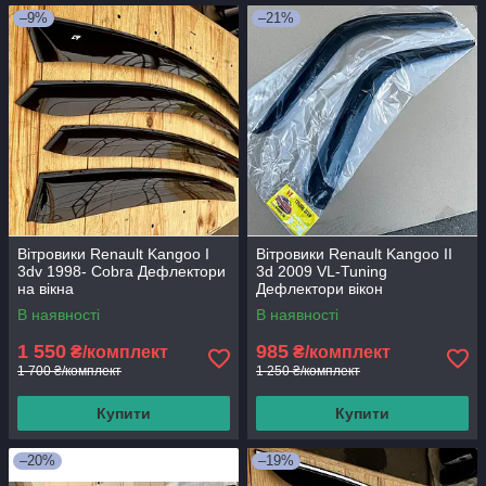
–9%
–21%
Вітровики Renault Kangoo I
Вітровики Renault Kangoo II
3dv 1998- Cobra Дефлектори
3d 2009 VL-Tuning
на вікна
Дефлектори вікон
В наявності
В наявності
1 550
985
₴/комплект
₴/комплект
1 700 ₴/комплект
1 250 ₴/комплект
Купити
Купити
–20%
–19%