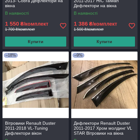
2013- Cobra Дефлектори на
2011-2017 HIC Taiwan
вікна
Дефлектори на вікна
В наявності
В наявності
1 550
1 386
₴/комплект
₴/комплект
1 700 ₴/комплект
1 500 ₴/комплект
Купити
Купити
–18%
–9%
Вітровики Renault Duster
Дефлектори Renault Duster
2011-2018 VL-Tuning
2011-2017 Хром молдинг VL
Дефлектори вікон
STAR Вітровики на вікна