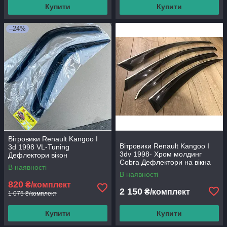
Купити
Купити
–24%
Вітровики Renault Kangoo I
Вітровики Renault Kangoo I
3d 1998 VL-Tuning
3dv 1998- Хром молдинг
Дефлектори вікон
Cobra Дефлектори на вікна
В наявності
В наявності
820
₴/комплект
2 150
₴/комплект
1 075 ₴/комплект
Купити
Купити