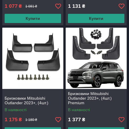
1 077
1 131
₴
₴
1 081 ₴
Купити
Купити
Бризковики Mitsubishi
Бризковики Mitsubishi
Outlander 2023+, (4шт.)
Outlander 2023+, (4шт.)
Premium
В наявності
В наявності
1 175
1 377
₴
₴
1 180 ₴