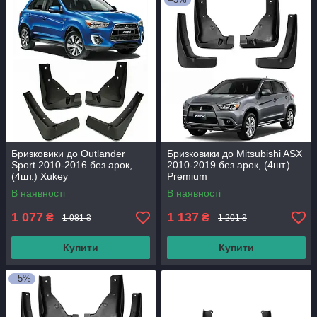
Бризковики до Outlander
Бризковики до Mitsubishi ASX
Sport 2010-2016 без арок,
2010-2019 без арок, (4шт.)
(4шт.) Xukey
Premium
В наявності
В наявності
1 077
1 137
₴
₴
1 081 ₴
1 201 ₴
Купити
Купити
–5%