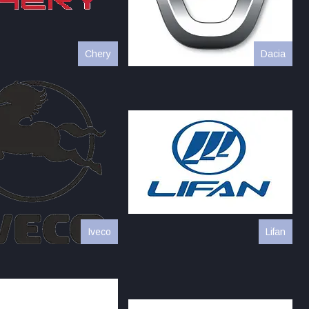
Chery
Dacia
Iveco
Lifan