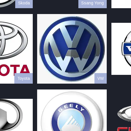
Skoda
Ssang Yong
Toyota
VW