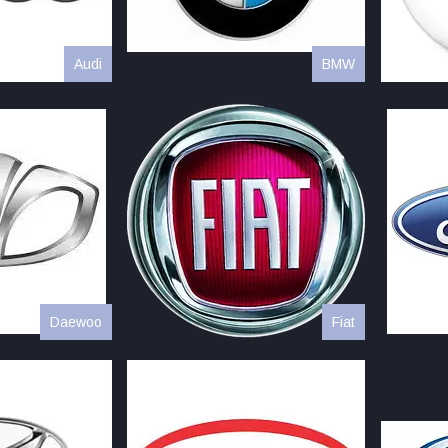
Audi
BMW
Daewoo
Fiat