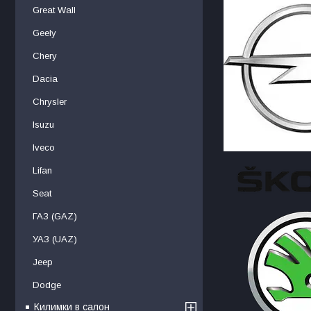
Great Wall
Geely
Chery
Dacia
Chrysler
Isuzu
Iveco
Lifan
Seat
ГАЗ (GAZ)
УАЗ (UAZ)
Jeep
Dodge
Килимки в салон