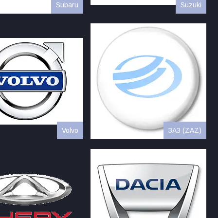
Subaru
Suzuki
Volvo
ЗАЗ (ZAZ)