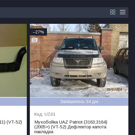
–27%
Залишилось 34 дні
UZ01
11) (VT-52)
Мухобойка UAZ Patriot (3163;3164)
(2005>) (VT-52) Дефлектор капота
накладка