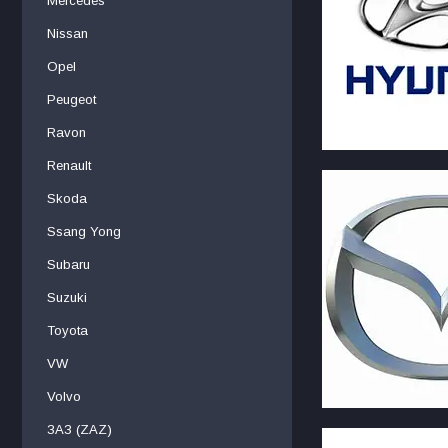
Mercedes
Nissan
Opel
Peugeot
Ravon
Renault
Skoda
Ssang Yong
Subaru
Suzuki
Toyota
VW
Volvo
ЗАЗ (ZAZ)