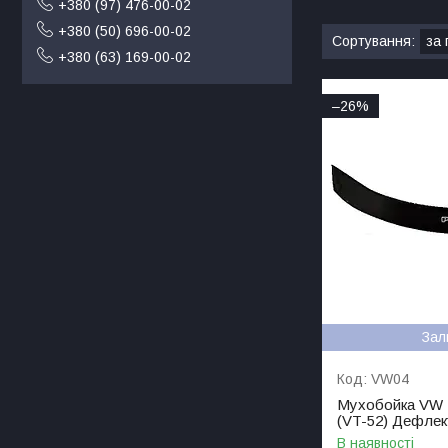
+380 (97) 476-00-02
+380 (50) 696-00-02
+380 (63) 169-00-02
–26%
Зал
VW04
Мухобойка VW P
(VT-52) Дефлек
В наявності