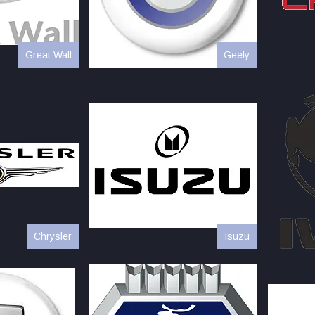
Great Wall
Geely
Chrysler
Isuzu