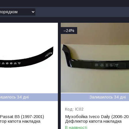
–24%
ишилось 34 дні
Залишилось 34 дні
IC02
assat B5 (1997-2001)
Мухобойка Iveco Daily (2006-20
тор капота накладка
Дефлектор капота накладка
В наявності