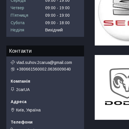
Середа
09:00
19:00
Четвер
09:00
19:00
Пʼятниця
09:00
19:00
Субота
09:00
18:00
Неділя
Вихідний
Контакти
vlad.suhov.2carua@gmail.com
+380661560002.0636009040
2carUA
Київ, Україна