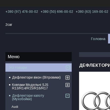
+380 (97) 476-00-02
+380 (50) 696-00-02
+380 (63) 169-00-02
2car
Головна
ДЕФЛЕКТОРИ
Усі товари
Дефлектори вікон (Вітровики)
Ковпаки Модельні SJS
R13/R14/R15/R16/R17
Дефлектори капоту
(Мухобойки)
Audi