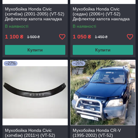
Мухобойка Honda Civic
Мухобойка Honda Civic
(хэтчбэк) (2001-2005) (VT-52)
(седан) (2006>) (VT-52)
Дефлектор капота накладка
Дефлектор капота накладка
В наявності
В наявності
1 100
1 050
₴
₴
1 500 ₴
1 450 ₴
Купити
Купити
–27%
–26%
Мухобойка Honda Civic
Мухобойка Honda CR-V
(хэтчбэк) (2011>) (VT-52)
(1995-2002) (VT-52)