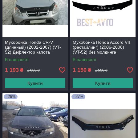
Мухобойка Honda CR-V
Мухобойка Honda Accord VII
(длинный) (2002-2007) (VT-
(рестайлинг) (2006-2008)
52) Дефлектор капота
(VT-52) без молдинга
накладка
Дефлектор капота накладка
В наявності
В наявності
1 193
1 150
₴
₴
1 600 ₴
1 550 ₴
Купити
Купити
–26%
–27%