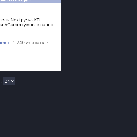
ель Next ручка КП -
ли AGumm гумові в салон
лект
1 740 ₴/комплект