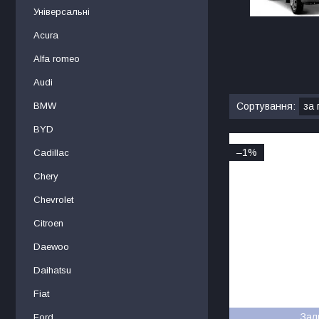
Універсальні
Acura
Alfa romeo
Audi
BMW
BYD
–1%
Cadillac
Chery
Chevrolet
Citroen
Daewoo
Daihatsu
Fiat
Зал
Ford