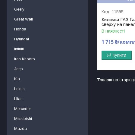
Geely
11595
Great Wall
Килимки ГАЗ Газ
сверху на пане
Honda
В наявності
Hyundai
1 715 ₴/комп
Infiniti
Купити
Iran Khodro
Jeep
Kia
Lexus
Lifan
Mercedes
Mitsubishi
Mаzdа