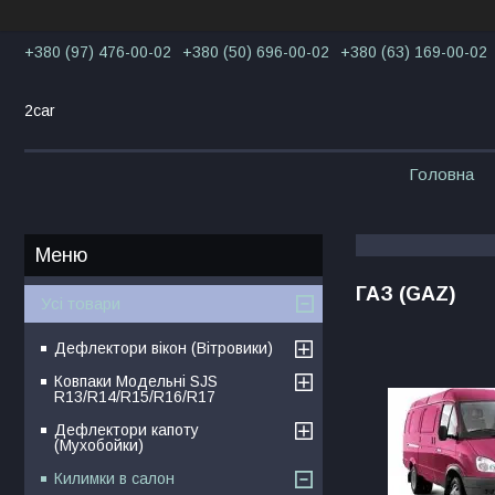
+380 (97) 476-00-02
+380 (50) 696-00-02
+380 (63) 169-00-02
2car
Головна
ГАЗ (GAZ)
Усі товари
Дефлектори вікон (Вітровики)
Ковпаки Модельні SJS
R13/R14/R15/R16/R17
Дефлектори капоту
(Мухобойки)
Килимки в салон