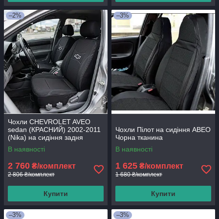
–2%
–3%
Чохли CHEVROLET AVEO
sedan (КРАСНИЙ) 2002-2011
Чохли Пілот на сидіння АВЕО
(Nika) на сидіння задня
Чорна тканина
спинка 1/3 2/3; сидіння
В наявності
В наявності
цільне; 4
2 760
1 625
₴/комплект
₴/комплект
2 806 ₴/комплект
1 680 ₴/комплект
Купити
Купити
–3%
–3%