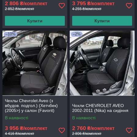
2 806
3 795
₴/комплект
₴/комплект
2 852 ₴/комплект
4 255 ₴/комплект
Купити
Купити
–10%
–2%
Чехлы Chevrolet Aveo (з
вбудов. подгол.) (Хетчбек)
Чохли CHEVROLET AVEO
(2005>) у салон (Favorit)
2002-2011 (Nika) на сидіння
В наявності
В наявності
3 956
2 760
₴/комплект
₴/комплект
4 416 ₴/комплект
2 806 ₴/комплект