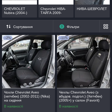
CHEVROLET
Chevrolet НІВА-
НИВА-ШЕВРОЛЕТ
Nubira (2004-)
ТАЙГА 2009-
Сортування
0
Фільтри
–2%
–11%
Чохли Chevrolet Aveo
Чехлы Chevrolet Aveo (з
(хетчбек) (2002-2011) (Nika)
вбудов. подгол.) (Хетчбек)
на сидіння
(2005>) у салон (Favorit)
В наявності
В наявності