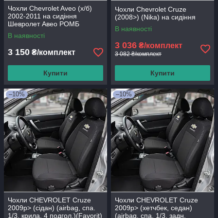
Чохли Chevrolet Aveo (х/б)
Чохли Chevrolet Cruze
2002-2011 на сидіння
(2008>) (Nika) на сидіння
Шевролет Авео РОМБ
В наявності
Prestige_Standart
В наявності
3 036
₴/комплект
3 150
₴/комплект
3 082 ₴/комплект
Купити
Купити
–10%
–10%
Чохли CHEVROLET Cruze
Чохли CHEVROLET Cruze
2009р> (сідан) (airbag, спа.
2009р> (хетчбек, седан)
1/3, крила, 4 подгол.)(Favorit)
(airbag, спа. 1/3, задн.