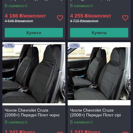
подлок., 5 подгол.)(Favorit)
В наявності
В наявності
4 186
4 255
₴/комплект
₴/комплект
4 646 ₴/комплект
4 715 ₴/комплект
Купити
Купити
–7%
–7%
Чохли Chevrolet Cruze
Чохли Chevrolet Cruze
(2008>) Передні Пілот чорні
(2008>) Передні Пілот сірі
В наявності
В наявності
1 242
1 242
₴/пара
₴/пара