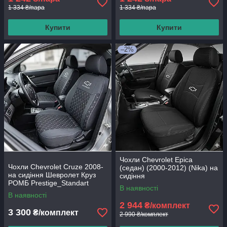
1 334 ₴/пара
1 334 ₴/пара
Купити
Купити
–2%
Чохли Chevrolet Epica
Чохли Chevrolet Cruze 2008-
(седан) (2000-2012) (Nika) на
на сидіння Шевролет Круз
сидіння
РОМБ Prestige_Standart
В наявності
В наявності
2 944
₴/комплект
3 300
₴/комплект
2 990 ₴/комплект