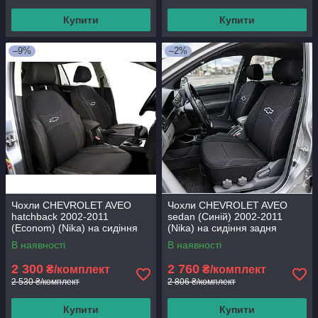
Купити
Купити
–9%
–2%
Чохли CHEVROLET AVEO
Чохли CHEVROLET AVEO
hatchback 2002-2011
sedan (Синій) 2002-2011
(Econom) (Nika) на сидіння
(Nika) на сидіння задня
спинка 1/3 2/3; сидіння
В наявності
В наявності
цільне; 4
2 300
2 760
₴/комплект
₴/комплект
2 530 ₴/комплект
2 806 ₴/комплект
Купити
Купити