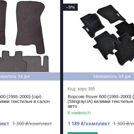
–9%
ишилось 34 дні
Залишилось 34 дні
ворс 395
0 (1993-2000) (сірі)
Ворсові Rover 600 (1993-2000) (
лимки текстильні в салон
(StingrayUA) килимки текстильні
авто
В наявності
лект
1 300 ₴/комплект
1 189 ₴/комплект
1 300 ₴/