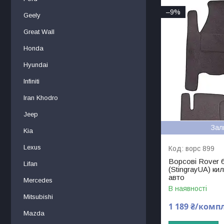
–9%
Geely
Great Wall
Honda
Hyundai
Infiniti
Iran Khodro
Jeep
Зал
Kia
Lexus
ворс 899
Ворсові Rover 60
Lifan
(StingrayUA) ки
авто
Mercedes
В наявності
Mitsubishi
1 189 ₴/комп
Mаzdа