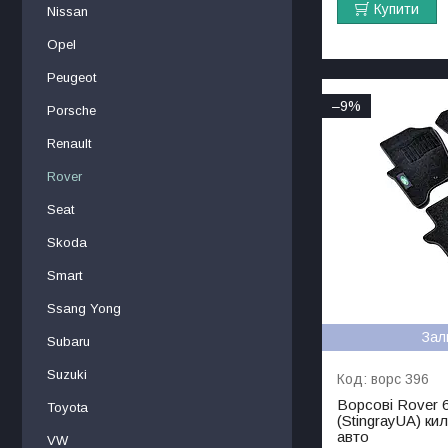
Купити
Nissan
Opel
Peugeot
–9%
Porsche
Renault
Rover
Seat
Skoda
Smart
Ssang Yong
Зал
Subaru
Suzuki
ворс 396
Ворсові Rover 6
Toyota
(StingrayUA) ки
авто
VW