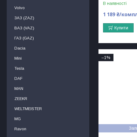
В наявності
Volvo
1 189 ₴/комп
ЗАЗ (ZAZ)
Купити
ВАЗ (VAZ)
ГАЗ (GAZ)
Dacia
–1%
Mini
Tesla
DAF
МAN
ZEEKR
WELTMEISTER
MG
Зал
Ravon