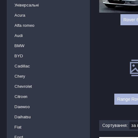
Універсальні
Acura
Rover 
Alfa romeo
Audi
BMW
BYD
Cadillac
Chery
Chevrolet
Citroen
Range Rov
Daewoo
Daihatsu
Fiat
Ford