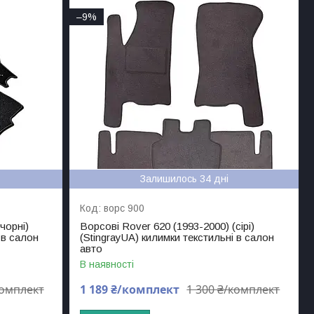
–9%
Залишилось 34 дні
ворс 900
чорні)
Ворсові Rover 620 (1993-2000) (сірі)
 в салон
(StingrayUA) килимки текстильні в салон
авто
В наявності
комплект
1 189 ₴/комплект
1 300 ₴/комплект