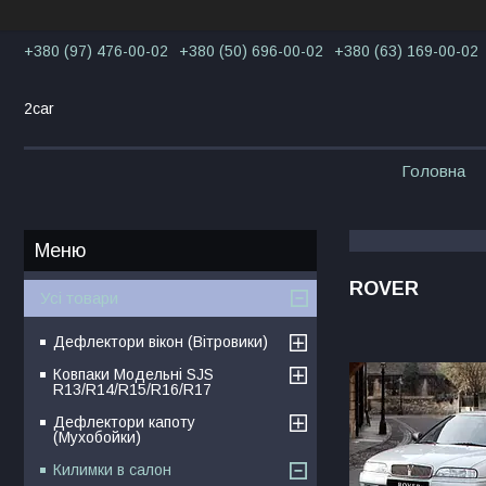
+380 (97) 476-00-02
+380 (50) 696-00-02
+380 (63) 169-00-02
2car
Головна
ROVER
Усі товари
Дефлектори вікон (Вітровики)
Ковпаки Модельні SJS
R13/R14/R15/R16/R17
Дефлектори капоту
(Мухобойки)
Килимки в салон