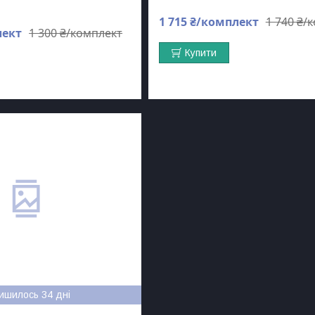
1 715 ₴/комплект
1 740 ₴/
лект
1 300 ₴/комплект
Купити
ишилось 34 дні