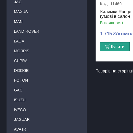
JAC
11469
Килимки Range
MAXUS
гумові в салон
MAN
В наявності
LAND ROVER
1 715 ₴/комп
LADA
Купити
MORRIS
CUPRA
DODGE
FOTON
GAC
ISUZU
IVECO
JAGUAR
AVATR