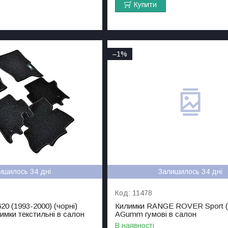
Купити
–1%
ишилось 34 дні
Залишилось 34 дні
11478
20 (1993-2000) (чорні)
Килимки RANGE ROVER Sport (
лимки текстильні в салон
AGumm гумові в салон
В наявності