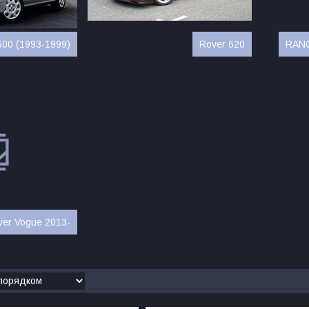
600 (1993-1999)
Rover 620
RANG
er Vogue 2013-