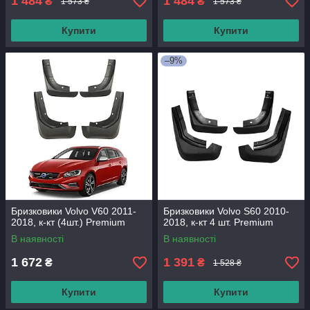
1 484
1 484
₴
₴
1 573 ₴
1 573 ₴
Купити
Купити
–9%
Бризковики Volvo V60 2011-
Бризковики Volvo S60 2010-
2018, к-кт (4шт.) Premium
2018, к-кт 4 шт. Premium
В наявності
В наявності
1 672
1 391
₴
₴
1 528 ₴
Купити
Купити