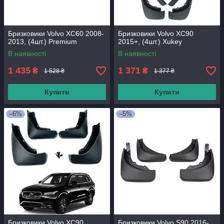
Бризковики Volvo XC60 2008-
Бризковики Volvo XC90
2013, (4шт.) Premium
2015+, (4шт.) Xukey
В наявності
В наявності
1 435
1 371
₴
₴
1 528 ₴
1 377 ₴
Купити
Купити
–6%
–5%
Бризковики Volvo XC90
Бризковики Volvo S90 2016-