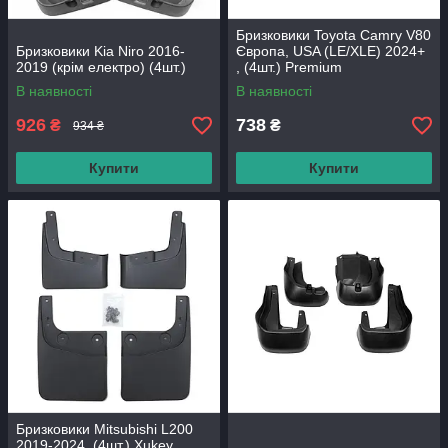
Бризковики Toyota Camry V80
Бризковики Kia Niro 2016-
Європа, USA (LE/XLE) 2024+
2019 (крім електро) (4шт.)
, (4шт.) Premium
В наявності
В наявності
926
738
₴
₴
934 ₴
Купити
Купити
Бризковики Mitsubishi L200
2019-2024, (4шт.) Xukey