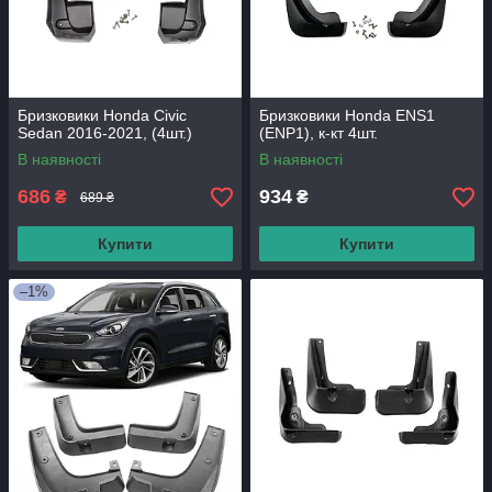
Бризковики Honda Civic
Бризковики Honda ENS1
Sedan 2016-2021, (4шт.)
(ENP1)⁩, к-кт 4шт.
В наявності
В наявності
686
934
₴
₴
689 ₴
Купити
Купити
–1%