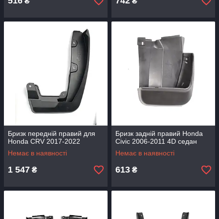
516
742
₴
₴
Бризк передній правий для
Бризк задній правий Honda
Honda CRV 2017-2022
Civic 2006-2011 4D седан
Немає в наявності
Немає в наявності
1 547
613
₴
₴