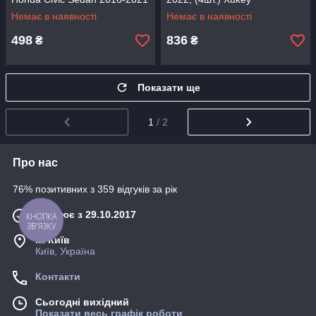
Немає в наявності
Немає в наявності
498
836
₴
₴
Показати ще
1
/ 2
Про нас
76% позитивних з 359 відгуків за рік
Працює з 29.10.2017
КНОПКА
ЗВ'ЯЗКУ
м. Київ
Київ, Україна
Контакти
Сьогодні вихідний
Показати весь графік роботи