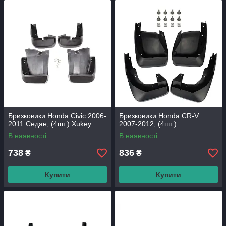
Бризковики Honda Civic 2006-
Бризковики Honda CR-V
2011 Седан, (4шт.) Xukey
2007-2012, (4шт.)
В наявності
В наявності
738
836
₴
₴
Купити
Купити