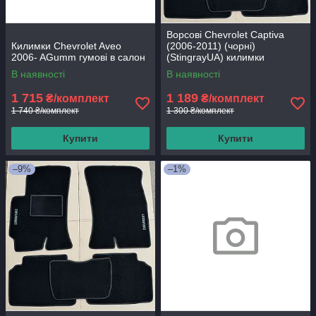
Ворсові Chevrolet Captiva
Килимки Chevrolet Aveo
(2006-2011) (чорні)
2006- AGumm гумові в салон
(StingrayUA) килимки
текстильні в салон авто
В наявності
В наявності
1 715
1 189
₴/комплект
₴/комплект
1 740 ₴/комплект
1 300 ₴/комплект
Купити
Купити
–9%
–1%