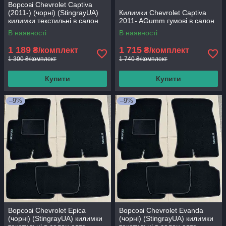
Ворсові Chevrolet Captiva
(2011-) (чорні) (StingrayUA)
Килимки Chevrolet Captiva
килимки текстильні в салон
2011- AGumm гумові в салон
авто
В наявності
В наявності
1 189
1 715
₴/комплект
₴/комплект
1 300 ₴/комплект
1 740 ₴/комплект
Купити
Купити
–9%
–9%
Ворсові Chevrolet Epica
Ворсові Chevrolet Evanda
(чорні) (StingrayUA) килимки
(чорні) (StingrayUA) килимки