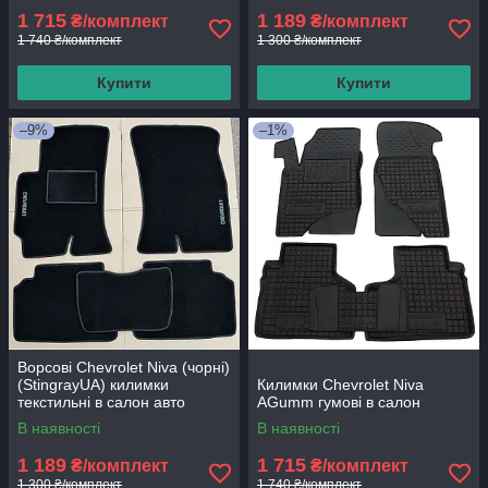
1 715
1 189
₴/комплект
₴/комплект
1 740 ₴/комплект
1 300 ₴/комплект
Купити
Купити
–9%
–1%
Ворсові Chevrolet Niva (чорні)
(StingrayUA) килимки
Килимки Chevrolet Niva
текстильні в салон авто
AGumm гумові в салон
В наявності
В наявності
1 189
1 715
₴/комплект
₴/комплект
1 300 ₴/комплект
1 740 ₴/комплект