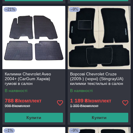
–21%
–9%
Килимки Chevrolet Aveo
Ворсові Chevrolet Cruze
2004+ (CarGum Харків)
(2009-) (чорні) (StingrayUA)
гумові в салон
килимки текстильні в салон
авто
В наявності
В наявності
788
1 189
₴/комплект
₴/комплект
998 ₴/комплект
1 300 ₴/комплект
Купити
Купити
–1%
–9%