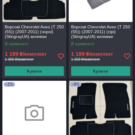
Ворсові Chevrolet Aveo (Т 250
Ворсові Chevrolet Aveo (Т 250
(55)) (2007-2011) (чорні)
(55)) (2007-2011) (сірі)
(StingrayUA) килимки
(StingrayUA) килимки
текстильні в салон авто
текстильні в салон авто
В наявності
В наявності
1 189
1 189
₴/комплект
₴/комплект
1 300 ₴/комплект
1 300 ₴/комплект
Купити
Купити
–1%
–9%