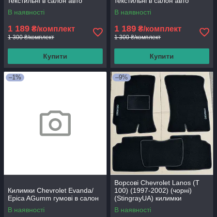
текстильні в салон авто
текстильні в салон авто
В наявності
В наявності
1 189
1 189
₴/комплект
₴/комплект
1 300 ₴/комплект
1 300 ₴/комплект
Купити
Купити
–1%
–9%
Ворсові Chevrolet Lanos (Т
Килимки Chevrolet Evanda/
100) (1997-2002) (чорні)
Epica AGumm гумові в салон
(StingrayUA) килимки
текстильні в салон авто
В наявності
В наявності