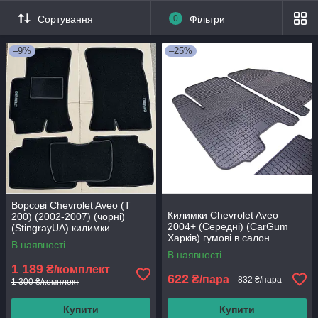
Сортування
0
Фільтри
–9%
–25%
Ворсові Chevrolet Aveo (Т
Килимки Chevrolet Aveo
200) (2002-2007) (чорні)
2004+ (Середні) (CarGum
(StingrayUA) килимки
Харків) гумові в салон
текстильні в салон авто
В наявності
В наявності
1 189
₴/комплект
622
₴/пара
832 ₴/пара
1 300 ₴/комплект
Купити
Купити