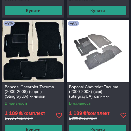
Купити
Купити
–9%
–9%
Ворсові Chevrolet Tacuma
Ворсові Chevrolet Tacuma
(2000-2008) (чорні)
(2000-2008) (сірі)
(StingrayUA) килимки
(StingrayUA) килимки
текстильні в салон авто
текстильні в салон авто
В наявності
В наявності
1 189
1 189
₴/комплект
₴/комплект
1 300 ₴/комплект
1 300 ₴/комплект
Купити
Купити