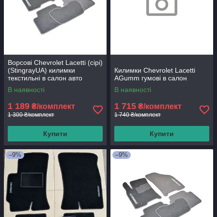
Ворсові Chevrolet Lacetti (сірі)
(StingrayUA) килимки
Килимки Chevrolet Lacetti
текстильні в салон авто
AGumm гумові в салон
В наявності
В наявності
1 189
1 715
₴/комплект
₴/комплект
1 300 ₴/комплект
1 740 ₴/комплект
Купити
Купити
–9%
–9%