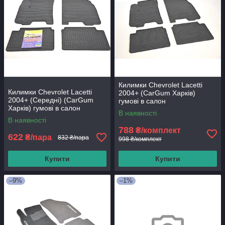
Килимки Chevrolet Lacetti
Килимки Chevrolet Lacetti
2004+ (CarGum Харків)
2004+ (Середні) (CarGum
гумові в салон
Харків) гумові в салон
В наявності
В наявності
788
₴/комплект
622
₴/пара
832 ₴/пара
998 ₴/комплект
Купити
Купити
–9%
–1%