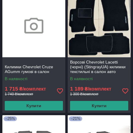
Ворсові Chevrolet Lacetti
Килимки Chevrolet Cruze
(чорні) (StingrayUA) килимки
AGumm гумові в салон
текстильні в салон авто
В наявності
В наявності
1 715
1 189
₴/комплект
₴/комплект
1 740 ₴/комплект
1 300 ₴/комплект
Купити
Купити
–25%
–21%