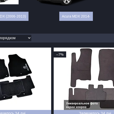
DX (2006-2013)
Acura MDX 2014-
–7%
ишилось 34 дні
Залишилось 34 дні