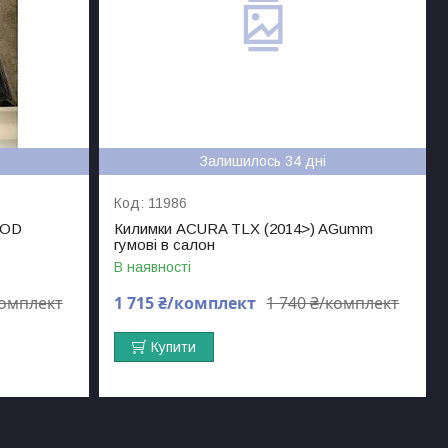
Залишилось 34 дні
11986
MOD
Килимки ACURA TLX (2014>) AGumm
гумові в салон
В наявності
комплект
1 715 ₴/комплект
1 740 ₴/комплект
Купити