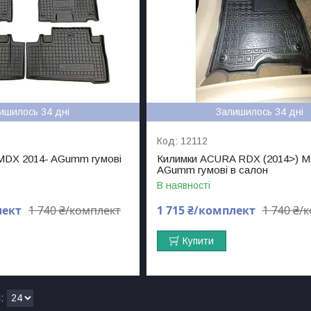
ишилось 34 дні
Залишилось 34 дні
12112
 MDX 2014- AGumm гумові
Килимки ACURA RDX (2014>) 
AGumm гумові в салон
В наявності
лект
1 740 ₴/комплект
1 715 ₴/комплект
1 740 ₴/
Купити