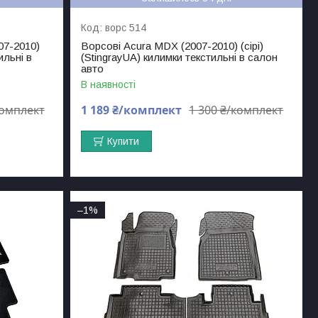
ворс 514
07-2010)
Ворсові Acura MDX (2007-2010) (сірі)
ильні в
(StingrayUA) килимки текстильні в салон
авто
В наявності
комплект
1 189 ₴/комплект
1 300 ₴/комплект
Купити
–1%