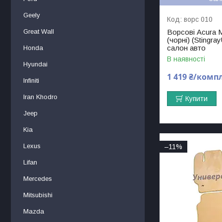
Geely
ворс 010
Great Wall
Ворсові Acura 
(чорні) (Stingra
салон авто
Honda
В наявності
Hyundai
1 419 ₴/комп
Infiniti
Iran Khodro
Купити
Jeep
Kia
Lexus
–11%
Lifan
Mercedes
Mitsubishi
Mаzdа