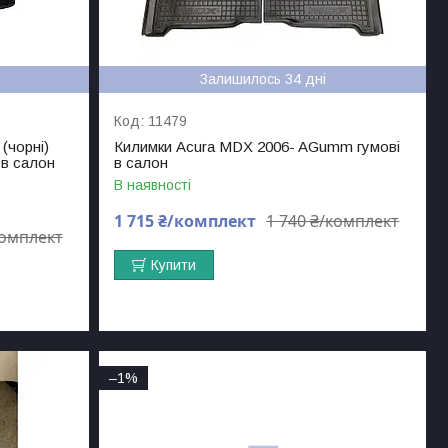
Залишилось 34 дні
11479
(чорні)
Килимки Acura MDX 2006- AGumm гумові
 в салон
в салон
В наявності
1 715 ₴/комплект
1 740 ₴/комплект
комплект
Купити
–1%