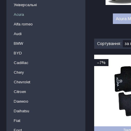
Універсальні
Acura
Acura M
Alfa romeo
Audi
BMW
BYD
–7%
Cadillac
Chery
Chevrolet
Citroen
Daewoo
Daihatsu
Fiat
Зал
Ford