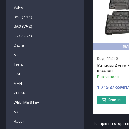
Volvo
ЗАЗ (ZAZ)
ВАЗ (VAZ)
ГАЗ (GAZ)
Dacia
Зал
Mini
11480
Tesla
Килимки Acura
в салон
DAF
В наявності
МAN
1 715 ₴/комп
ZEEKR
Купити
WELTMEISTER
MG
Ravon