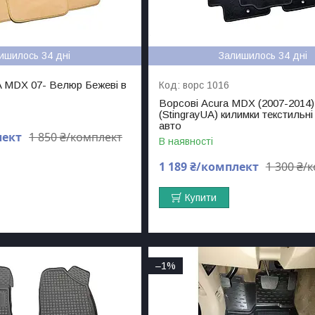
ишилось 34 дні
Залишилось 34 дні
 MDX 07- Велюр Бежеві в
ворс 1016
Ворсові Acura MDX (2007-2014) 
(StingrayUA) килимки текстильні
авто
лект
1 850 ₴/комплект
В наявності
1 189 ₴/комплект
1 300 ₴/
Купити
–1%