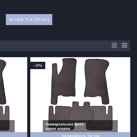
ACURA TLX (2014>)
–9%
Залишилось 34 дні