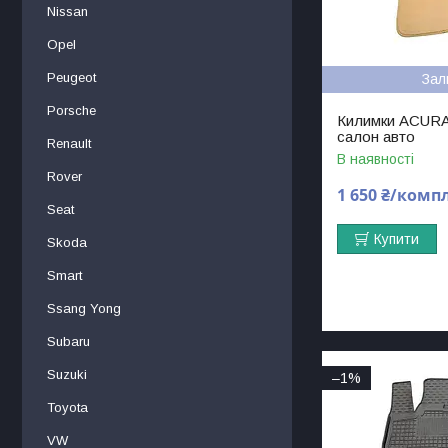
Nissan
Opel
Peugeot
Зал
Porsche
Килимки ACURA
салон авто
Renault
В наявності
Rover
1 650 ₴/комп
Seat
Купити
Skoda
Smart
Ssang Yong
Subaru
Suzuki
–1%
Toyota
VW