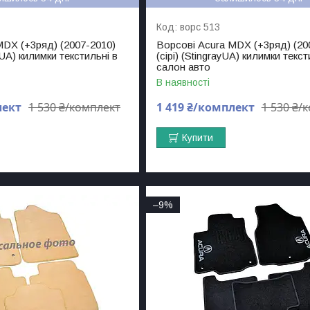
ворс 513
MDX (+3ряд) (2007-2010)
Ворсові Acura MDX (+3ряд) (20
yUA) килимки текстильні в
(сірі) (StingrayUA) килимки текст
салон авто
В наявності
лект
1 530 ₴/комплект
1 419 ₴/комплект
1 530 ₴/
Купити
–9%