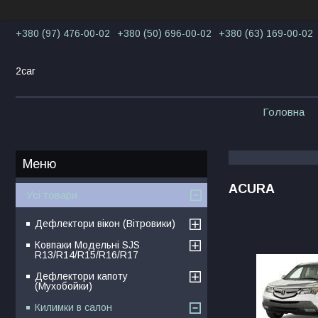
+380 (97) 476-00-02
+380 (50) 696-00-02
+380 (63) 169-00-02
2car
Головна
ACURA
Усі товари
Дефлектори вікон (Вітровики)
Ковпаки Модельні SJS
R13/R14/R15/R16/R17
Дефлектори капоту
(Мухобойки)
Килимки в салон