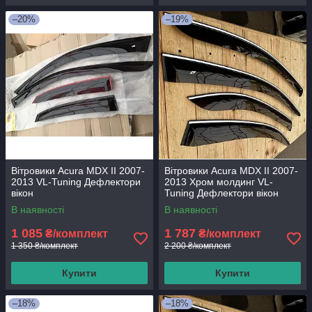
–20%
–19%
Вітровики Acura MDX II 2007-
Вітровики Acura MDX II 2007-
2013 VL-Tuning Дефлектори
2013 Хром молдинг VL-
вікон
Tuning Дефлектори вікон
В наявності
В наявності
1 085
1 787
₴/комплект
₴/комплект
1 350 ₴/комплект
2 200 ₴/комплект
Купити
Купити
–18%
–18%