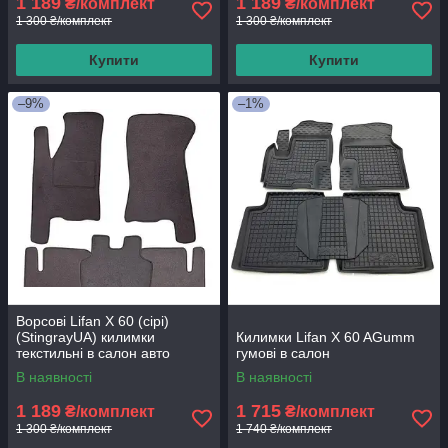
1 189
1 189
₴/комплект
₴/комплект
1 300 ₴/комплект
1 300 ₴/комплект
Купити
Купити
–9%
–1%
Ворсові Lifan Х 60 (сірі)
(StingrayUA) килимки
Килимки Lifan X 60 AGumm
текстильні в салон авто
гумові в салон
В наявності
В наявності
1 189
1 715
₴/комплект
₴/комплект
1 300 ₴/комплект
1 740 ₴/комплект