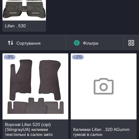
Lifan ..530
Сортування
0
Фільтри
–9%
–1%
Ворсові Lifan 520 (сірі)
(StingrayUA) килимки
Килимки Lifan ..320 AGumm
текстильні в салон авто
гумові в салон