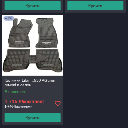
Купити
Купити
–1%
Килимки Lifan ..530 AGumm
гумові в салон
В наявності
1 715
₴/комплект
1 740 ₴/комплект
Купити