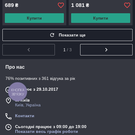
689
1 081
₴
₴
Купити
Купити
Показати ще
1
/ 3
Про нас
76% позитивних з 361 відгука за рік
Працює з 29.10.2017
КНОПКА
ЗВ'ЯЗКУ
м. Київ
Київ, Україна
Контакти
Сьогодні працює з 09:00 до 19:00
Показати весь графік роботи