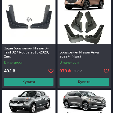
Задні бризковики Nissan X-
Trail 32 / Rogue 2013-2020,
Бризковики Nissan Ariya
2шт.
2022+, (4шт.)
В наявності
В наявності
492
979
₴
₴
983 ₴
Купити
Купити