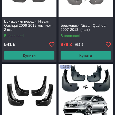
Бризковики передні Nissan
Qashqai 2006-2013 комплект
Бризковики Nissan Qashqai
2 шт.
2007-2013, (4шт.)
В наявності
В наявності
541
979
₴
₴
983 ₴
Купити
Купити
–15%