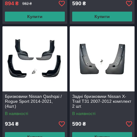
894
590
₴
₴
982 ₴
Купити
Купити
Бризковики Nissan Qashqai /
Задні бризковики Nissan X-
Rogue Sport 2014-2021,
Trail T31 2007-2012 комплект
(4шт.)
2 шт.
В наявності
В наявності
934
590
₴
₴