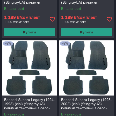
(StingrayUA) килимки
(StingrayUA) килимки
текстильні в салон авто
текстильні в салон авто
В наявності
В наявності
1 189
1 189
₴/комплект
₴/комплект
1 300 ₴/комплект
1 300 ₴/комплект
Купити
Купити
–9%
–9%
Ворсові Subaru Legacy (1994-
Ворсові Subaru Legacy (1998-
1998) (сірі) (StingrayUA)
2002) (сірі) (StingrayUA)
килимки текстильні в салон
килимки текстильні в салон
авто
авто
В наявності
В наявності