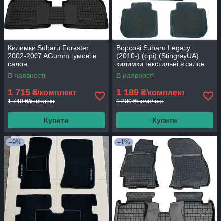
Килимки Subaru Forester
Ворсові Subaru Legacy
2002-2007 AGumm гумові в
(2010-) (сірі) (StingrayUA)
салон
килимки текстильні в салон
авто
В наявності
В наявності
1 715
1 189
₴/комплект
₴/комплект
1 740 ₴/комплект
1 300 ₴/комплект
Купити
Купити
–9%
–1%