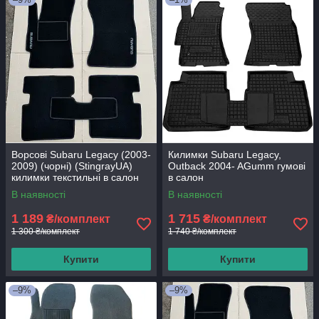
Ворсові Subaru Legacy (2003-
Килимки Subaru Legacy,
2009) (чорні) (StingrayUA)
Outback 2004- AGumm гумові
килимки текстильні в салон
в салон
авто
В наявності
В наявності
1 189
1 715
₴/комплект
₴/комплект
1 300 ₴/комплект
1 740 ₴/комплект
Купити
Купити
–9%
–9%