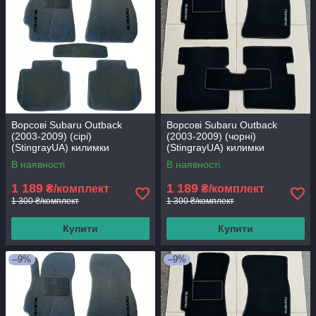
Ворсові Subaru Outback
Ворсові Subaru Outback
(2003-2009) (сірі)
(2003-2009) (чорні)
(StingrayUA) килимки
(StingrayUA) килимки
текстильні в салон авто
текстильні в салон авто
В наявності
В наявності
1 189
1 189
₴/комплект
₴/комплект
1 300 ₴/комплект
1 300 ₴/комплект
Купити
Купити
–9%
–9%