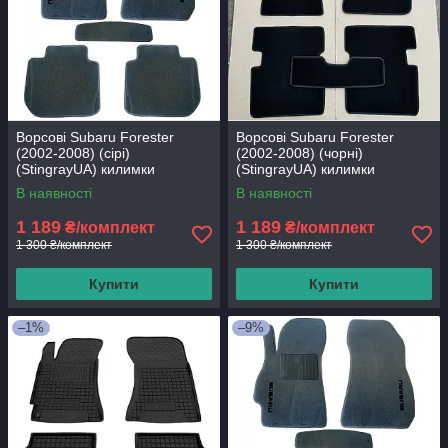
Ворсові Subaru Forester
Ворсові Subaru Forester
(2002-2008) (сірі)
(2002-2008) (чорні)
(StingrayUA) килимки
(StingrayUA) килимки
текстильні в салон авто
текстильні в салон авто
В наявності
В наявності
1 189
1 189
₴/комплект
₴/комплект
1 300 ₴/комплект
1 300 ₴/комплект
Купити
Купити
–1%
–9%