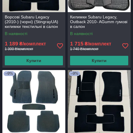
Ворсові Subaru Legacy
Килимки Subaru Legacy,
(2010-) (чорні) (StingrayUA)
Outback 2010- AGumm гумові
килимки текстильні в салон
в салон
авто
В наявності
В наявності
1 189
1 715
₴/комплект
₴/комплект
1 300 ₴/комплект
1 740 ₴/комплект
Купити
Купити
–9%
–9%