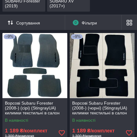
SUBARU Forester
SUBARU XV
(2019)
(2017>)
Сортування
0
Фільтри
–9%
–9%
Ворсові Subaru Forester
Ворсові Subaru Forester
(2008-) (сірі) (StingrayUA)
(2008-) (чорні) (StingrayUA)
килимки текстильні в салон
килимки текстильні в салон
авто
авто
В наявності
В наявності
1 189
1 189
₴/комплект
₴/комплект
1 300 ₴/комплект
1 300 ₴/комплект