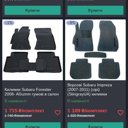
Купити
Купити
–1%
–9%
Ворсові Subaru Impreza
Килимки Subaru Forester
(2007-2011) (сірі)
2008- AGumm гумові в салон
(StingrayUA) килимки
текстильні в салон авто
В наявності
В наявності
1 715
1 189
₴/комплект
₴/комплект
1 740 ₴/комплект
1 300 ₴/комплект
Купити
Купити