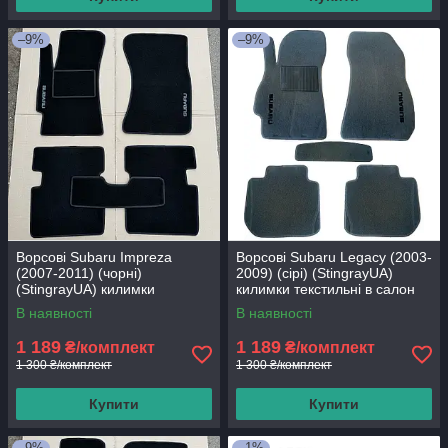
–9%
–9%
Ворсові Subaru Impreza
Ворсові Subaru Legacy (2003-
(2007-2011) (чорні)
2009) (сірі) (StingrayUA)
(StingrayUA) килимки
килимки текстильні в салон
текстильні в салон авто
авто
В наявності
В наявності
1 189
1 189
₴/комплект
₴/комплект
1 300 ₴/комплект
1 300 ₴/комплект
Купити
Купити
–9%
–1%