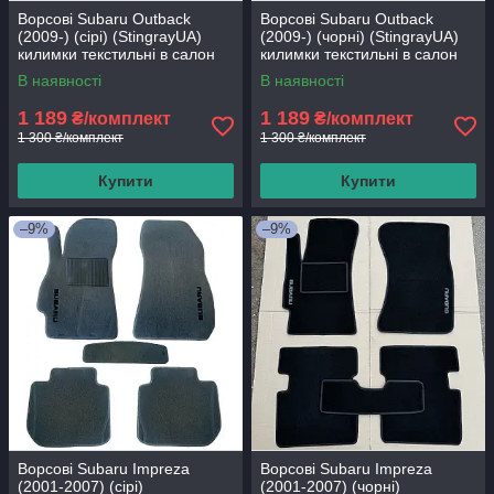
Ворсові Subaru Outback
Ворсові Subaru Outback
(2009-) (сірі) (StingrayUA)
(2009-) (чорні) (StingrayUA)
килимки текстильні в салон
килимки текстильні в салон
авто
авто
В наявності
В наявності
1 189
1 189
₴/комплект
₴/комплект
1 300 ₴/комплект
1 300 ₴/комплект
Купити
Купити
–9%
–9%
Ворсові Subaru Impreza
Ворсові Subaru Impreza
(2001-2007) (сірі)
(2001-2007) (чорні)