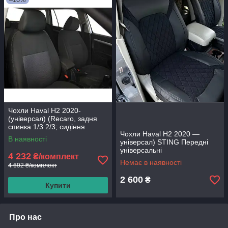
Чохли Haval H2 2020-
(універсал) (Recaro, задня
спинка 1/3 2/3; сидіння
Чохли Haval H2 2020 —
цільне; переднє та заднє
В наявності
універсал) STING Передні
універсальні
4 232
₴/комплект
Немає в наявності
4 692 ₴/комплект
2 600
₴
Купити
Про нас