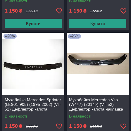
В наявності
В наявності
1 150
1 150
₴
₴
1 550 ₴
1 550 ₴
Купити
Купити
–26%
–26%
Мухобойка Mercedes Sprinter
Мухобойка Mercedes Vito
(Br.901-905) (1995-2002) (VT-
(W447) (2014>) (VT-52)
52) Дефлектор капота
Дефлектор капота накладка
накладка
В наявності
В наявності
1 150
1 150
₴
₴
1 550 ₴
1 550 ₴