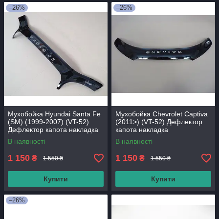
–26%
–26%
Мухобойка Hyundai Santa Fe
Мухобойка Chevrolet Captiva
(SM) (1999-2007) (VT-52)
(2011>) (VT-52) Дефлектор
Дефлектор капота накладка
капота накладка
В наявності
В наявності
1 150
1 150
₴
₴
1 550 ₴
1 550 ₴
Купити
Купити
–26%