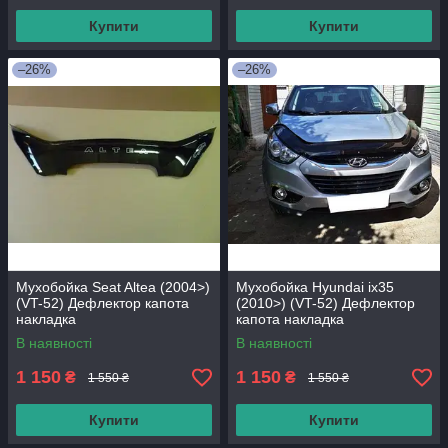
Купити
Купити
–26%
–26%
Мухобойка Seat Altea (2004>)
Мухобойка Hyundai ix35
(VT-52) Дефлектор капота
(2010>) (VT-52) Дефлектор
накладка
капота накладка
В наявності
В наявності
1 150
1 150
₴
₴
1 550 ₴
1 550 ₴
Купити
Купити