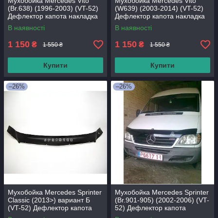
Мухобойка Mercedes Vito
Мухобойка Mercedes Vito
(Br.638) (1996-2003) (VT-52)
(W639) (2003-2014) (VT-52)
Дефлектор капота накладка
Дефлектор капота накладка
В наявності
В наявності
1 150
1 150
₴
₴
1 550 ₴
1 550 ₴
Купити
Купити
–26%
–26%
Мухобойка Mercedes Sprinter
Мухобойка Mercedes Sprinter
Classic (2013>) вариант Б
(Br.901-905) (2002-2006) (VT-
(VT-52) Дефлектор капота
52) Дефлектор капота
накладка
накладка