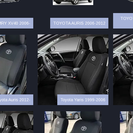
TOYOT
RY XV40 2006-
TOYOTA AURIS 2006-2012
yota Auris 2012-
Toyota Yaris 1999-2006