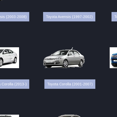
sis (2003-2008)
Toyota Avensis (1997-2002)
T
 Corolla (2013-)
Toyota Corolla (2001-2007)