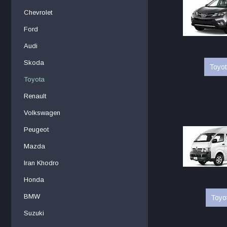
Chevrolet
Ford
Audi
Skoda
Toyot
Toyota
Renault
Volkswagen
Peugeot
Mazda
Iran Khodro
Honda
BMW
Toyo
Suzuki