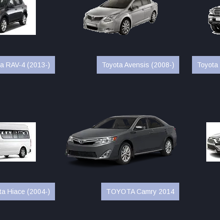
a RAV-4 (2013-)
Toyota Avensis (2008-)
Toyota 
ta Hiace (2004-)
TOYOTA Camry 2014