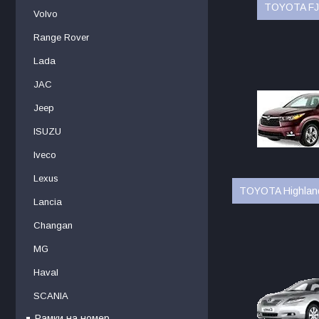
TOYOTA FJ 
Volvo
Range Rover
Lada
JAC
Jeep
ISUZU
Iveco
Lexus
TOYOTA Highland
Lancia
Changan
MG
Haval
SCANIA
Рамки на номер