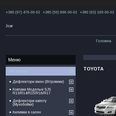
+380 (97) 476-00-02
+380 (50) 696-00-02
+380 (63) 169-00-02
2car
Головна
TOYOTA
Усі товари
Дефлектори вікон (Вітровики)
Ковпаки Модельні SJS
R13/R14/R15/R16/R17
Дефлектори капоту
(Мухобойки)
Килимки в салон