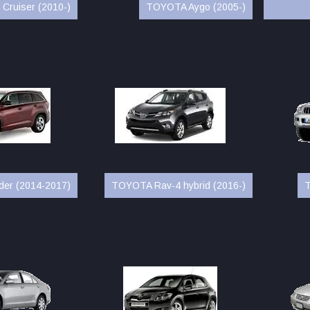
Cruiser (2010-)
TOYOTA Aygo (2005-)
er (2014-2017)
TOYOTA Rav-4 hybrid (2016-)
T