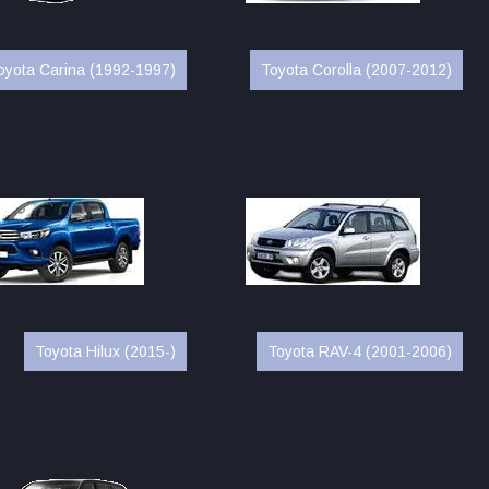
oyota Carina (1992-1997)
Toyota Corolla (2007-2012)
Toyota Hilux (2015-)
Toyota RAV-4 (2001-2006)