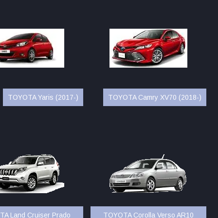
TOYOTA Yaris (2017-)
TOYOTA Camry XV70 (2018-)
A Land Cruiser Prado
TOYOTA Corolla Verso AR10