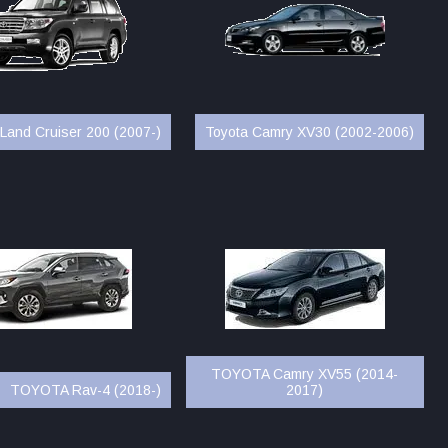
Land Cruiser 200 (2007-)
Toyota Camry XV30 (2002-2006)
TOYOTA Camry XV55 (2014-
TOYOTA Rav-4 (2018-)
2017)