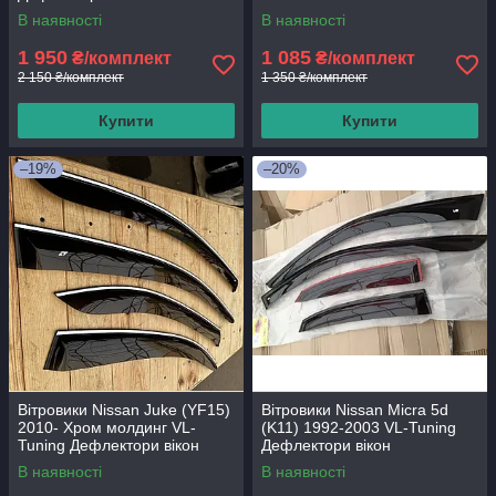
В наявності
В наявності
1 950
1 085
₴/комплект
₴/комплект
2 150 ₴/комплект
1 350 ₴/комплект
Купити
Купити
–19%
–20%
Вітровики Nissan Juke (YF15)
Вітровики Nissan Micra 5d
2010- Хром молдинг VL-
(K11) 1992-2003 VL-Tuning
Tuning Дефлектори вікон
Дефлектори вікон
В наявності
В наявності