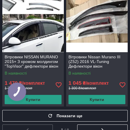
Вітровики NISSAN MURANO
Вітровики Nissan Murano III
2015+ З хромом молдингом
(Z52) 2016 VL-Tuning
"TopVisor" дефлектори вікон
Дефлектори вікон
В наявності
В наявності
1 470
1 045
₴/комплект
₴/комплект
1 770 ₴/комплект
1 300 ₴/комплект
Купити
Купити
Показати ще
1
/ 8