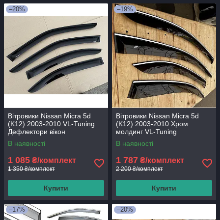
–20%
–19%
Вітровики Nissan Micra 5d
Вітровики Nissan Micra 5d
(K12) 2003-2010 VL-Tuning
(K12) 2003-2010 Хром
Дефлектори вікон
молдинг VL-Tuning
Дефлектори вікон
В наявності
В наявності
1 085
1 787
₴/комплект
₴/комплект
1 350 ₴/комплект
2 200 ₴/комплект
Купити
Купити
–17%
–20%