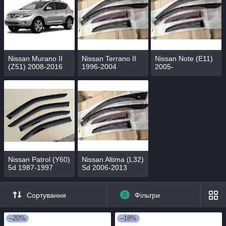
Nissan Murano II
Nissan Terrano II
Nissan Note (E11)
(Z51) 2008-2016
1996-2004
2005-
Nissan Patrol (Y60)
Nissan Altima (L32)
5d 1987-1997
Sd 2006-2013
Сортування
0
Фільтри
–20%
–18%