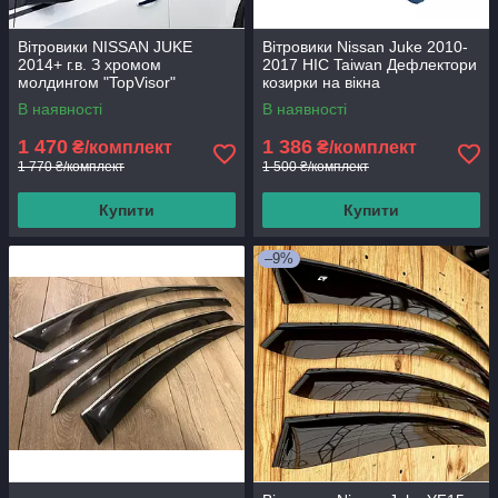
Вітровики NISSAN JUKE
Вітровики Nissan Juke 2010-
2014+ г.в. З хромом
2017 HIC Taiwan Дефлектори
молдингом "TopVisor"
козирки на вікна
дефлектори вікон
В наявності
В наявності
1 470
1 386
₴/комплект
₴/комплект
1 770 ₴/комплект
1 500 ₴/комплект
Купити
Купити
–9%