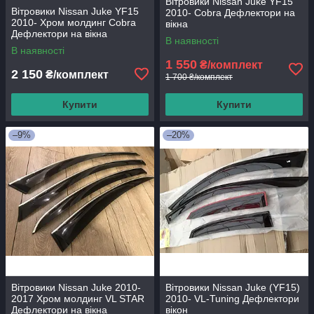
Вітровики Nissan Juke YF15
Вітровики Nissan Juke YF15
2010- Cobra Дефлектори на
2010- Хром молдинг Cobra
вікна
Дефлектори на вікна
В наявності
В наявності
1 550
₴/комплект
2 150
₴/комплект
1 700 ₴/комплект
Купити
Купити
–9%
–20%
Вітровики Nissan Juke 2010-
Вітровики Nissan Juke (YF15)
2017 Хром молдинг VL STAR
2010- VL-Tuning Дефлектори
Дефлектори на вікна
вікон