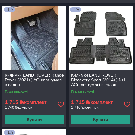
–1%
–1%
Килимки LAND ROVER Range
Килимки LAND ROVER
Rover (2021>) AGumm гумові
Discovery Sport (2014>) №1
в салон
AGumm гумові в салон
В наявності
В наявності
1 715
1 715
₴/комплект
₴/комплект
1 740 ₴/комплект
1 740 ₴/комплект
Купити
Купити
–1%