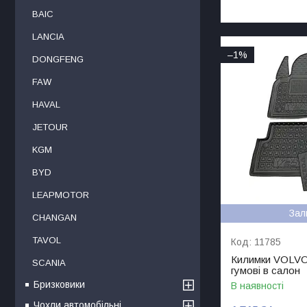
BAIC
LANCIA
–1%
DONGFENG
FAW
HAVAL
JETOUR
KGM
BYD
LEAPMOTOR
Зал
CHANGAN
TAVOL
11785
Килимки VOLVO
SCANIA
гумові в салон
Бризковики
В наявності
Чохли автомобільні