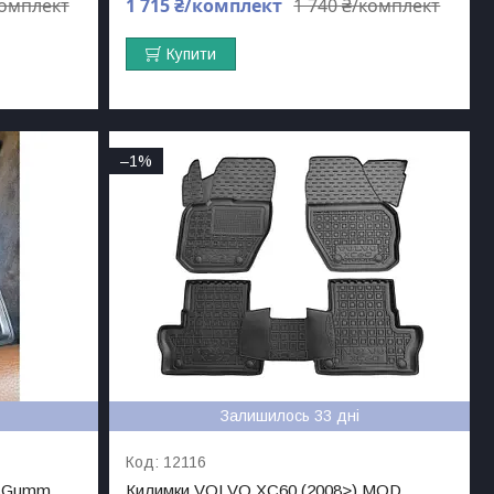
комплект
1 715 ₴/комплект
1 740 ₴/комплект
Купити
–1%
Залишилось 33 дні
12116
 AGumm
Килимки VOLVO XC60 (2008>) MOD