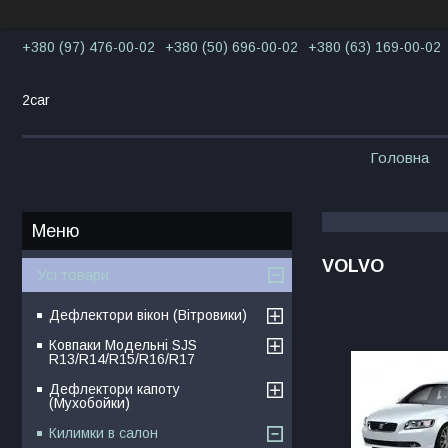
+380 (97) 476-00-02
+380 (50) 696-00-02
+380 (63) 169-00-02
2car
Головна
VOLVO
Усі товари
Дефлектори вікон (Вітровики)
Ковпаки Модельні SJS
R13/R14/R15/R16/R17
Дефлектори капоту
(Мухобойки)
Килимки в салон