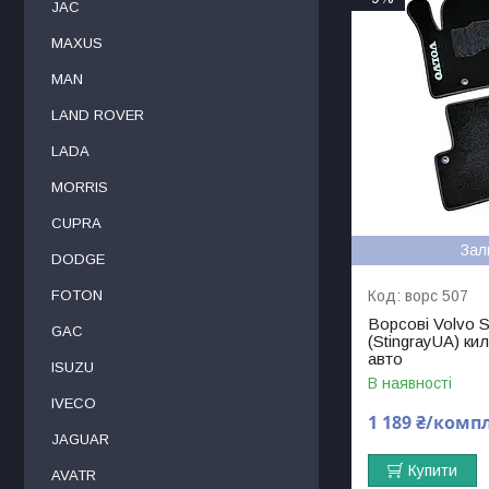
JAC
MAXUS
MAN
LAND ROVER
LADA
MORRIS
CUPRA
Зал
DODGE
FOTON
ворс 507
Ворсові Volvo S
GAC
(StingrayUA) ки
авто
ISUZU
В наявності
IVECO
1 189 ₴/комп
JAGUAR
Купити
AVATR