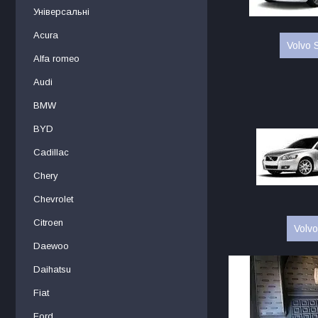
Універсальні
Acura
Volvo 
Alfa romeo
Audi
BMW
BYD
Cadillac
Chery
Chevrolet
Citroen
Volv
Daewoo
Daihatsu
Fiat
Ford