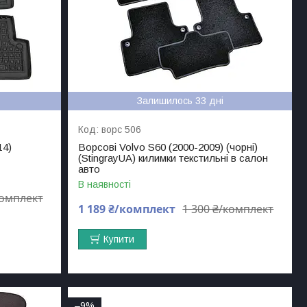
Залишилось 33 дні
ворс 506
14)
Ворсові Volvo S60 (2000-2009) (чорні)
(StingrayUA) килимки текстильні в салон
авто
В наявності
комплект
1 189 ₴/комплект
1 300 ₴/комплект
Купити
–9%