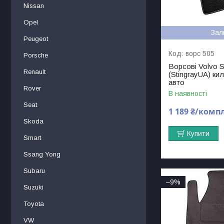
Nissan
Opel
Зал
Peugeot
ворс 505
Porsche
Ворсові Volvo S
Renault
(StingrayUA) ки
авто
Rover
В наявності
Seat
1 189 ₴/комп
Skoda
Купити
Smart
Ssang Yong
Subaru
–9%
Suzuki
Toyota
VW