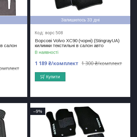
Залишилось 33 дні
ворс 508
Ворсові Volvo ХC90 (чорні) (StingrayUA)
 в салон
килимки текстильні в салон авто
В наявності
1 189 ₴/комплект
1 300 ₴/комплект
комплект
Купити
–9%