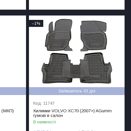
–1%
Залишилось 33 дні
11747
 (МКП)
Килимки VOLVO XC70 (2007>) AGumm
гумові в салон
В наявності