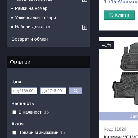
1 715 ₴/комп
Рамки на номер
Купити
Універсальні товари
Набори для авто
Возврат и обмен
–1%
Фільтри
Ціна
Наявність
В наявності
15
Зал
Акція
11820
Товари зі знижками
15
Килимки VOLVO