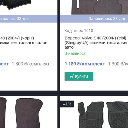
ишилось 33 дні
Залишилось 33 дні
ворс 1010
40 (2004-) (чорні)
Ворсові Volvo S40 (2004-) (сірі)
лимки текстильні в салон
(StingrayUA) килимки текстильні
авто
В наявності
лект
1 300 ₴/комплект
1 189 ₴/комплект
1 300 ₴/
Купити
–1%