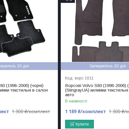
ишилось 33 дні
Залишилось 33 дні
ворс 1011
80 (1998-2006) (чорні)
Ворсові Volvo S80 (1998-2006) (с
лимки текстильні в салон
(StingrayUA) килимки текстильні
авто
В наявності
лект
1 300 ₴/комплект
1 189 ₴/комплект
1 300 ₴/
Купити