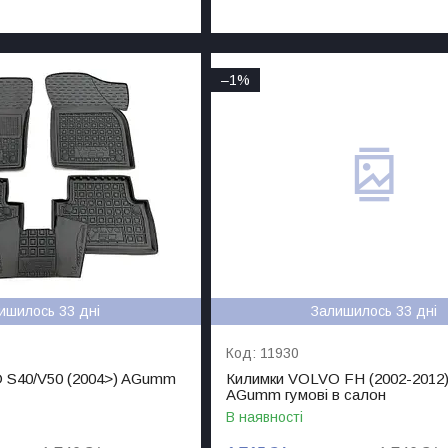
–1%
ишилось 33 дні
Залишилось 33 дні
11930
 S40/V50 (2004>) AGumm
Килимки VOLVO FH (2002-2012)
AGumm гумові в салон
В наявності