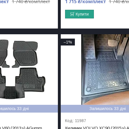
лект
1 740 ₴/комплект
1 715 ₴/комплект
1 740 ₴/
Купити
–1%
ишилось 33 дні
Залишилось 33 дні
11987
 V60 (2013>) AGumm
Килимки VOLVO XC90 (2015>)