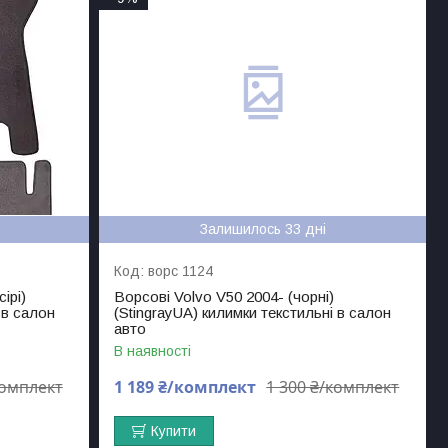
Залишилось 33 дні
ворс 1124
ірі)
Ворсові Volvo V50 2004- (чорні)
 в салон
(StingrayUA) килимки текстильні в салон
авто
В наявності
комплект
1 189 ₴/комплект
1 300 ₴/комплект
Купити