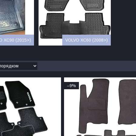
O XC90 (2015>)
VOLVO XC60 (2008>)
–9%