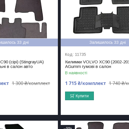
ишилось 33 дні
Залишилось 33 дні
11735
90 (сірі) (StingrayUA)
Килимки VOLVO XC90 (2002-20
ьні в салон авто
AGumm гумові в салон
В наявності
лект
1 300 ₴/комплект
1 715 ₴/комплект
1 740 ₴/
Купити
–9%