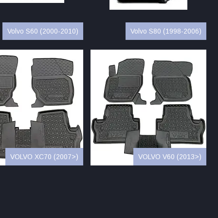
Volvo S60 (2000-2010)
Volvo S80 (1998-2006)
VOLVO XC70 (2007>)
VOLVO V60 (2013>)