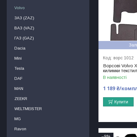
Volvo
ЗАЗ (ZAZ)
ВАЗ (VAZ)
ГАЗ (GAZ)
Зал
Dacia
ворс 1012
Mini
Ворсові Volvo ХC
Tesla
килимки текстил
В наявності
DAF
1 189 ₴/комп
МAN
ZEEKR
Купити
WELTMEISTER
MG
Ravon
–9%