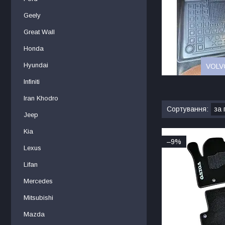
Geely
Great Wall
Honda
Hyundai
VOLV
Infiniti
Iran Khodro
Jeep
Kia
–9%
Lexus
Lifan
Mercedes
Mitsubishi
Mаzdа