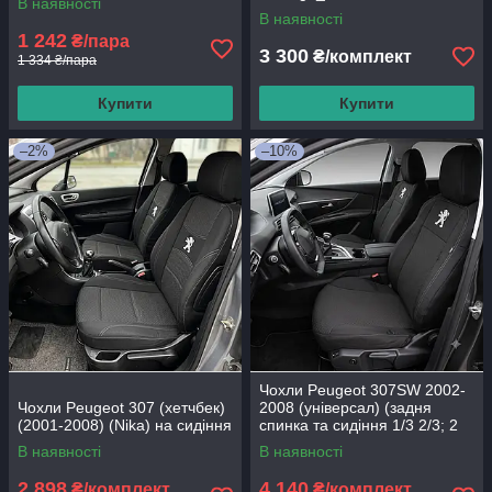
В наявності
В наявності
1 242
₴/пара
3 300
₴/комплект
1 334 ₴/пара
Купити
Купити
–2%
–10%
Чохли Peugeot 307SW 2002-
Чохли Peugeot 307 (хетчбек)
2008 (універсал) (задня
(2001-2008) (Nika) на сидіння
спинка та сидіння 1/3 2/3; 2
передних и задний
В наявності
В наявності
подлокотник; 5
2 898
4 140
₴/комплект
₴/комплект