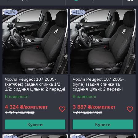
–10%
–11%
Чохли Peugeot 107 2005-
Чохли Peugeot 107 2005-
(хетчбек) (задня спинка 1/2
(купе) (задня спинка та
1/2; сидіння цільне; 2 передні
сидіння цільні; 2 передні
сидіння високі спинки; 2
сидіння; високі спинки)
В наявності
В наявності
4 324
3 887
₴/комплект
₴/комплект
4 784 ₴/комплект
4 347 ₴/комплект
Купити
Купити
–11%
–10%