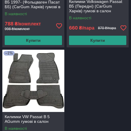
Килимки Volkswagen Passat
B5 1997- (Фольцваген Пасат
B5 (Передні) (CarGum
Б5) (CarGum Харків) гумові в
Харків) гумові в салон
салон
В наявності
В наявності
788
₴/комплект
660
₴/пара
870 ₴/пара
998 ₴/комплект
Купити
Купити
–1%
Килимки VW Passat B 5
AGumm гумові в салон
В наявності