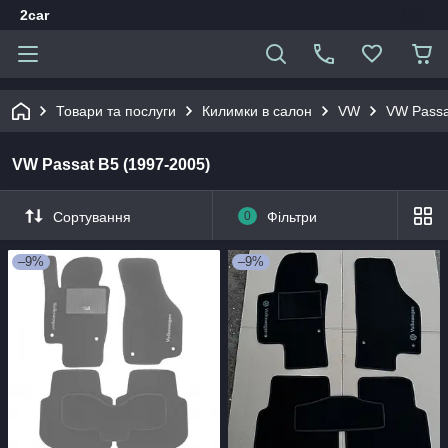
2car
Товари та послуги
Килимки в салон
VW
VW Passa
VW Passat B5 (1997-2005)
Сортування
0
Фільтри
–9%
–9%