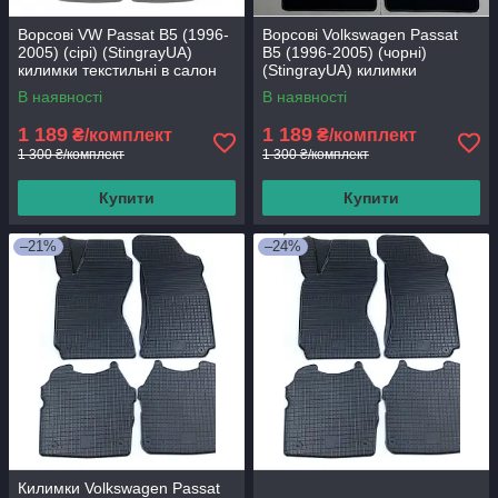
Ворсові VW Passat B5 (1996-
Ворсові Volkswagen Passat
2005) (сірі) (StingrayUA)
B5 (1996-2005) (чорні)
килимки текстильні в салон
(StingrayUA) килимки
авто
текстильні в салон авто
В наявності
В наявності
1 189
1 189
₴/комплект
₴/комплект
1 300 ₴/комплект
1 300 ₴/комплект
Купити
Купити
–21%
–24%
Килимки Volkswagen Passat