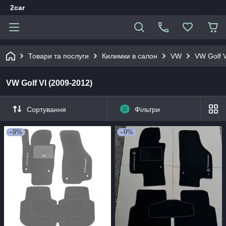
2car
Товари та послуги
Килимки в салон
VW
VW Golf 
VW Golf VI (2009-2012)
Сортування
0
Фільтри
–9%
–9%