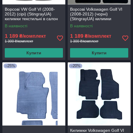
Ворсові VW Golf VI (2008-
Ворсові Volkswagen Golf VI
2012) (сірі) (StingrayUA)
(2008-2012) (чорні)
килимки текстильні в салон
(StingrayUA) килимки
авто
текстильні в салон авто
В наявності
В наявності
1 189
1 189
₴/комплект
₴/комплект
1 300 ₴/комплект
1 300 ₴/комплект
Купити
Купити
–25%
–20%
Килимки Volkswagen Golf VI