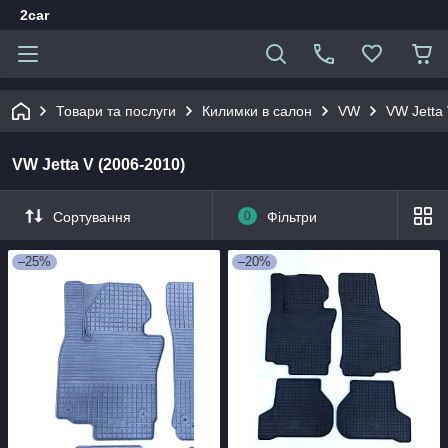
2car
Товари та послуги
Килимки в салон
VW
VW Jetta
VW Jetta V (2006-2010)
Сортування
0
Фільтри
–25%
–20%