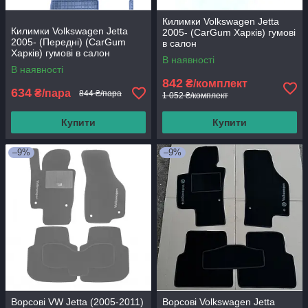
Килимки Volkswagen Jetta
Килимки Volkswagen Jetta
2005- (CarGum Харків) гумові
2005- (Передні) (CarGum
в салон
Харків) гумові в салон
В наявності
В наявності
842
₴/комплект
634
₴/пара
844 ₴/пара
1 052 ₴/комплект
Купити
Купити
–9%
–9%
Ворсові VW Jetta (2005-2011)
Ворсові Volkswagen Jetta