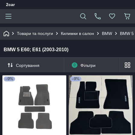
2car
Товари та послуги
Килимки в салон
BMW
BMW 5 
BMW 5 E60; Е61 (2003-2010)
Сортування
0
Фільтри
–9%
–9%