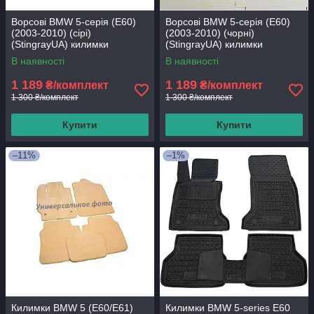
Ворсові BMW 5-серія (E60)
Ворсові BMW 5-серія (E60)
(2003-2010) (сірі)
(2003-2010) (чорні)
(StingrayUA) килимки
(StingrayUA) килимки
текстильні в салон авто
текстильні в салон авто
В наявності
В наявності
1 189
1 189
₴/комплект
₴/комплект
1 300 ₴/комплект
1 300 ₴/комплект
Купити
Купити
–11%
–1%
Килимки BMW 5 (E60/E61)
Килимки BMW 5-series E60