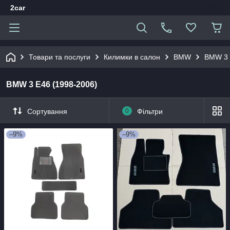
2car
Товари та послуги
Килимки в салон
BMW
BMW 3 
BMW 3 E46 (1998-2006)
Сортування
0
Фільтри
–9%
–9%