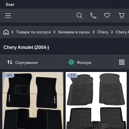
2car
Товари та послуги
Килимки в салон
Chery
Chery 
Chery Amulet (2004-)
Сортування
0
Фільтри
–9%
–1%