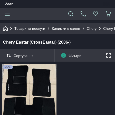
2car
Товари та послуги
Килимки в салон
Chery
Chery 
Chery Eastar (CrossEastar) (2006-)
Сортування
0
Фільтри
–9%