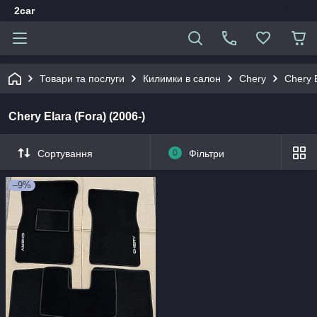
2car
Товари та послуги
Килимки в салон
Chery
Chery E
Chery Elara (Fora) (2006-)
Сортування
0
Фільтри
–9%