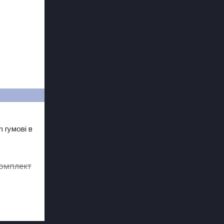
 гумові в
комплект