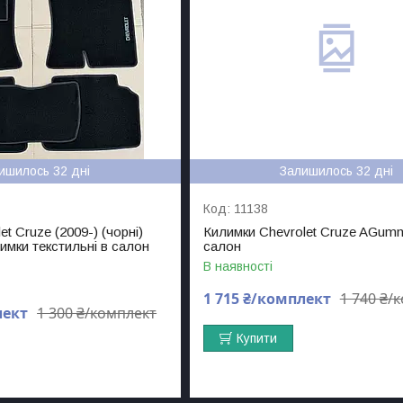
ишилось 32 дні
Залишилось 32 дні
11138
t Cruze (2009-) (чорні)
Килимки Chevrolet Cruze AGumm
лимки текстильні в салон
салон
В наявності
1 715 ₴/комплект
1 740 ₴/
лект
1 300 ₴/комплект
Купити