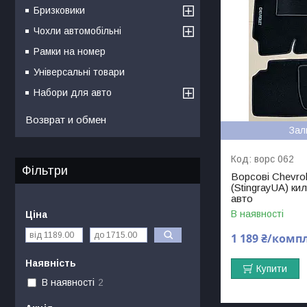
Бризковики
Чохли автомобільні
Рамки на номер
Універсальні товари
Набори для авто
Возврат и обмен
Зал
ворс 062
Фільтри
Ворсові Chevrole
(StingrayUA) ки
авто
В наявності
Ціна
1 189 ₴/комп
Наявність
Купити
В наявності
2