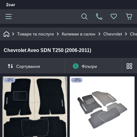
2car
Товари та послуги
Килимки в салон
Chevrolet
Che
Chevrolet Aveo SDN T250 (2006-2011)
Сортування
0
Фільтри
–9%
–9%