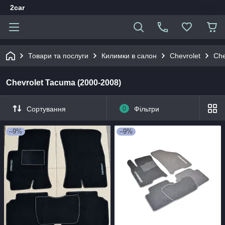
2car
Товари та послуги
Килимки в салон
Chevrolet
Che
Chevrolet Tacuma (2000-2008)
Сортування
0
Фільтри
–9%
–9%