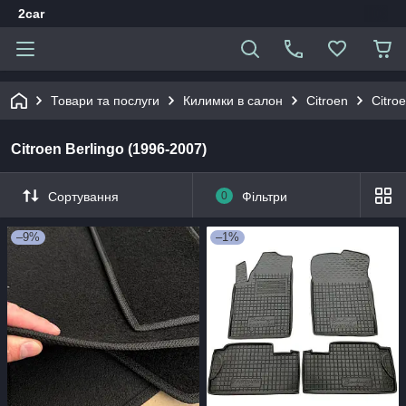
2car
Товари та послуги
Килимки в салон
Citroen
Citro
Citroen Berlingo (1996-2007)
Сортування
0
Фільтри
–9%
–1%