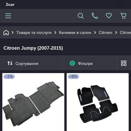
2car
Товари та послуги
Килимки в салон
Citroen
Citro
Citroen Jumpy (2007-2015)
Сортування
0
Фільтри
–1%
–9%