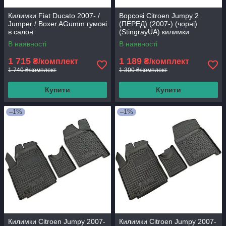
Килимки Fiat Ducato 2007- /
Ворсові Citroen Jumpy 2
Jumper / Boxer AGumm гумові
(ПЕРЕД) (2007-) (чорні)
в салон
(StingrayUA) килимки
текстильні в салон авто
В наявності
В наявності
1 715
1 189
₴/комплект
₴/комплект
1 740 ₴/комплект
1 300 ₴/комплект
Купити
Купити
–1%
–1%
Килимки Citroen Jumpy 2007-
Килимки Citroen Jumpy 2007-