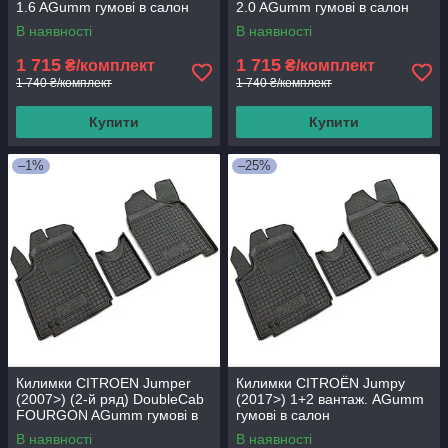
1.6 AGumm гумові в салон
2.0 AGumm гумові в салон
В наявності
В наявності
1 715
1 715
₴/комплект
₴/комплект
1 740 ₴/комплект
1 740 ₴/комплект
Купити
Купити
–1%
–25%
Килимки CITROEN Jumper
Килимки CITROЁN Jumpy
(2007>) (2-й ряд) DoubleCab
(2017>) 1+2 вантаж. AGumm
FOURGON AGumm гумові в
гумові в салон
салон
В наявності
В наявності