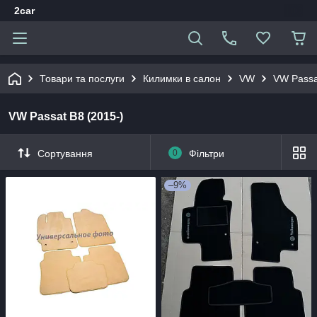
2car
Товари та послуги
Килимки в салон
VW
VW Passa
VW Passat B8 (2015-)
Сортування
0
Фільтри
–9%