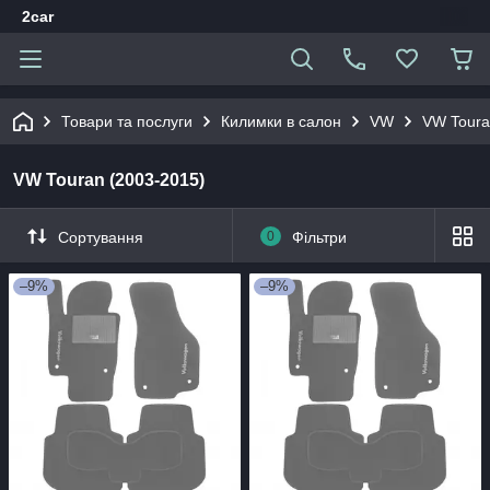
2car
Товари та послуги
Килимки в салон
VW
VW Toura
VW Touran (2003-2015)
Сортування
0
Фільтри
–9%
–9%