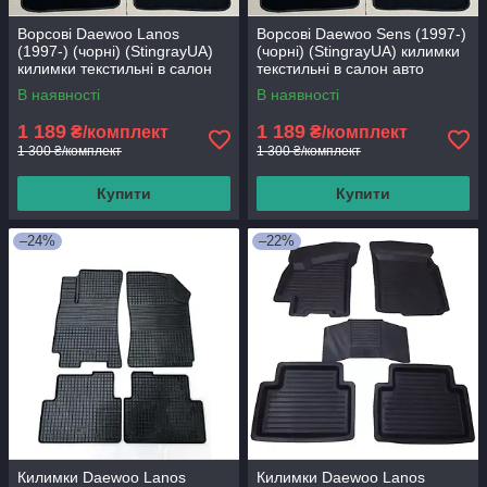
Ворсові Daewoo Lanos
Ворсові Daewoo Sens (1997-)
(1997-) (чорні) (StingrayUA)
(чорні) (StingrayUA) килимки
килимки текстильні в салон
текстильні в салон авто
авто
В наявності
В наявності
1 189
1 189
₴/комплект
₴/комплект
1 300 ₴/комплект
1 300 ₴/комплект
Купити
Купити
–24%
–22%
Килимки Daewoo Lanos
Килимки Daewoo Lanos