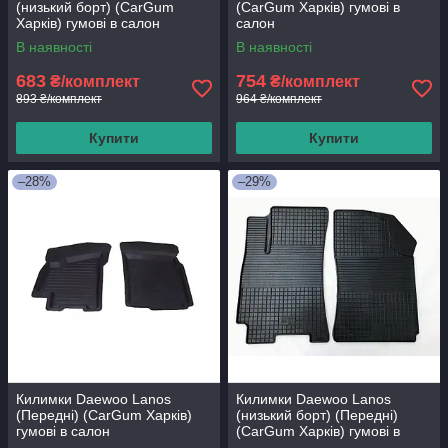
(низький борт) (CarGum
(CarGum Харків) гумові в
Харків) гумові в салон
салон
В наявності
В наявності
683
754
₴/комплект
₴/комплект
893 ₴/комплект
964 ₴/комплект
Купити
Купити
–28%
–29%
Килимки Daewoo Lanos
Килимки Daewoo Lanos
(Передні) (CarGum Харків)
(низький борт) (Передні)
гумові в салон
(CarGum Харків) гумові в
салон