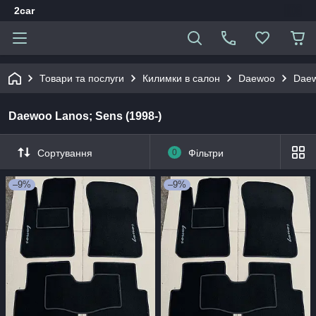
2car
Товари та послуги
Килимки в салон
Daewoo
Daew
Daewoo Lanos; Sens (1998-)
Сортування
0
Фільтри
–9%
–9%