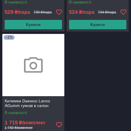
В наявності
В наявності
529
524
₴/пара
₴/пара
739 ₴/пара
734 ₴/пара
Купити
Купити
–1%
Килимки Daewoo Lanos
AGumm гумові в салон
В наявності
1 715
₴/комплект
1 740 ₴/комплект