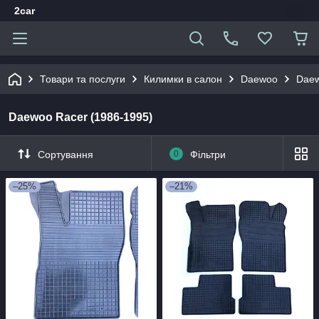
2car
Товари та послуги
Килимки в салон
Daewoo
Daew
Daewoo Racer (1986-1995)
Сортування
0
Фільтри
–25%
–21%