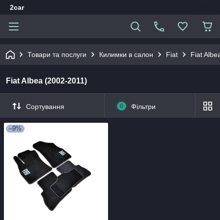
2car
Товари та послуги
Килимки в салон
Fiat
Fiat Albe
Fiat Albea (2002-2011)
Сортування
0
Фільтри
–9%