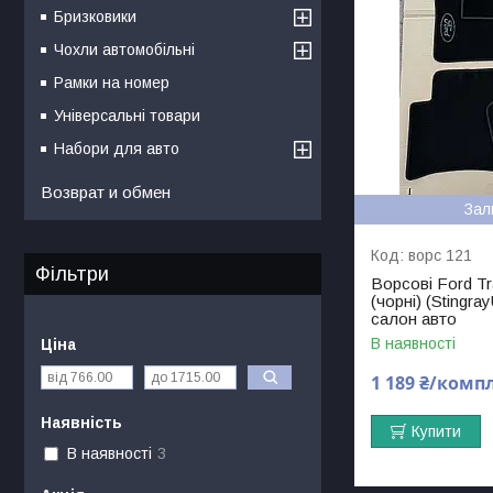
Бризковики
Чохли автомобільні
Рамки на номер
Універсальні товари
Набори для авто
Возврат и обмен
Зал
ворс 121
Фільтри
Ворсові Ford Tr
(чорні) (Stingra
салон авто
В наявності
Ціна
1 189 ₴/комп
Наявність
Купити
В наявності
3