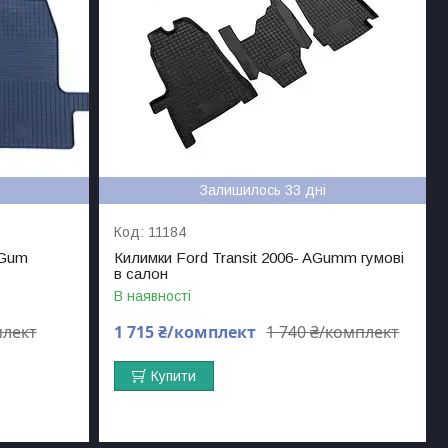
Залишилось 33 дні
11184
rGum
Килимки Ford Transit 2006- AGumm гумові
в салон
В наявності
плект
1 715 ₴/комплект
1 740 ₴/комплект
Купити