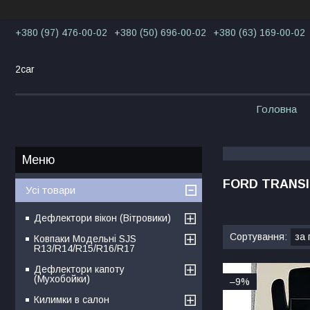
+380 (97) 476-00-02
+380 (50) 696-00-02
+380 (63) 169-00-02
2car
Головна
FORD TRANSIT
Усі товари
Дефлектори вікон (Вітровики)
Ковпаки Модельні SJS
R13/R14/R15/R16/R17
Дефлектори капоту
(Мухобойки)
–9%
Килимки в салон