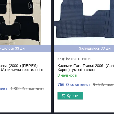
ишилось 33 дні
Залишилось 33 дні
ha 0201011079
ansit (2000-) (ПЕРЕД)
Килимки Ford Transit 2006- (Ca
yUA) килимки текстильні в
Харків) гумові в салон
В наявності
766 ₴/комплект
976 ₴/ком
лект
1 300 ₴/комплект
Купити