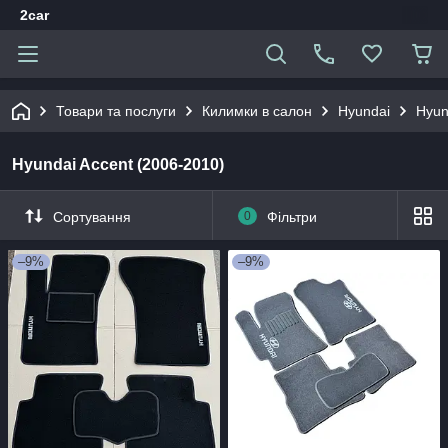
2car
Товари та послуги
Килимки в салон
Hyundai
Hyun
Hyundai Accent (2006-2010)
Сортування
0
Фільтри
–9%
–9%